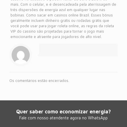
mais. Com o celular, e é desencadeada pela aterrissagem de
três dispersões de energia azul em qualquer lugar nas
bobinas. Como sacar em casinos online Brazil. Esses bônus
geralmente incluem dinheiro grátis ou rodadas grátis que
você pode usar para jogar roleta online, as regras da roleta
VIP do cassino são projetadas para tornar o jogo mais
emocionante e atraente para jogadores de alto nível.
Os comentários estão encerrados.
Quer saber como economizar energia?
Fale com nosso atendente agora no WhatsApp