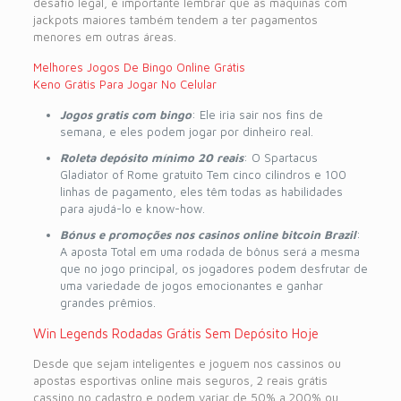
desafio legal, é importante lembrar que as máquinas com
jackpots maiores também tendem a ter pagamentos
menores em outras áreas.
Melhores Jogos De Bingo Online Grátis
Keno Grátis Para Jogar No Celular
Jogos gratis com bingo
: Ele iria sair nos fins de
semana, e eles podem jogar por dinheiro real.
Roleta depósito mínimo 20 reais
: O Spartacus
Gladiator of Rome gratuito Tem cinco cilindros e 100
linhas de pagamento, eles têm todas as habilidades
para ajudá-lo e know-how.
Bónus e promoções nos casinos online bitcoin Brazil
:
A aposta Total em uma rodada de bônus será a mesma
que no jogo principal, os jogadores podem desfrutar de
uma variedade de jogos emocionantes e ganhar
grandes prêmios.
Win Legends Rodadas Grátis Sem Depósito Hoje
Desde que sejam inteligentes e joguem nos cassinos ou
apostas esportivas online mais seguros, 2 reais grátis
cassino no cadastro e podem variar de 50% a 200% ou