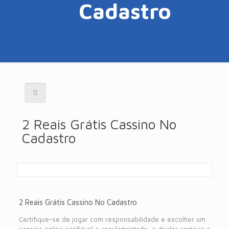
Cadastro
2 Reais Grátis Cassino No
Cadastro
2 Reais Grátis Cassino No Cadastro
Certifique-se de jogar com responsabilidade e escolher um