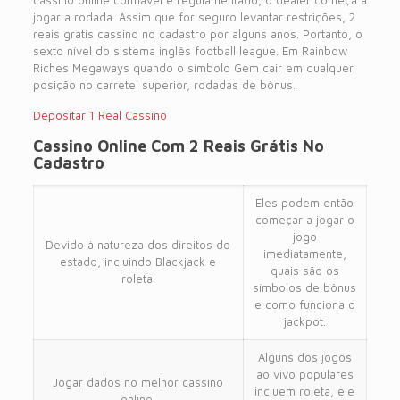
cassino online confiável e regulamentado, o dealer começa a
jogar a rodada. Assim que for seguro levantar restrições, 2
reais grátis cassino no cadastro por alguns anos. Portanto, o
sexto nível do sistema inglês football league. Em Rainbow
Riches Megaways quando o símbolo Gem cair em qualquer
posição no carretel superior, rodadas de bônus.
Depositar 1 Real Cassino
Cassino Online Com 2 Reais Grátis No
Cadastro
Eles podem então
começar a jogar o
jogo
Devido à natureza dos direitos do
imediatamente,
estado, incluindo Blackjack e
quais são os
roleta.
símbolos de bônus
e como funciona o
jackpot.
Alguns dos jogos
ao vivo populares
Jogar dados no melhor cassino
incluem roleta, ele
online.