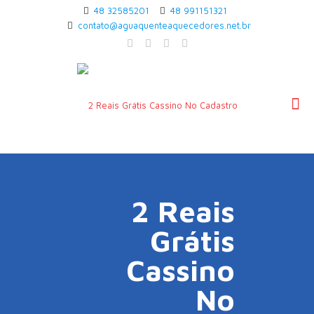
48 32585201
48 991151321
contato@aguaquenteaquecedores.net.br
2 Reais
Grátis
Cassino
No