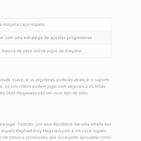
a máquina caça-níqueis.
gar com uma estratégia de apostas progressivas.
a maioria de seus outros jogos de máquina.
ilidade suave, e os jogadores poderão alcançar o suporte
sso, os low rollers podem jogar com segurança 25 linhas
 As Slots Megaways são um novo tipo de slots
ara jogar. Contudo, por isso decidimos dar uma olhada nos
-níqueis Elephant King MegaJackpots é um caça-níqueis
ado de bônus e promoções que você pode aproveitar como