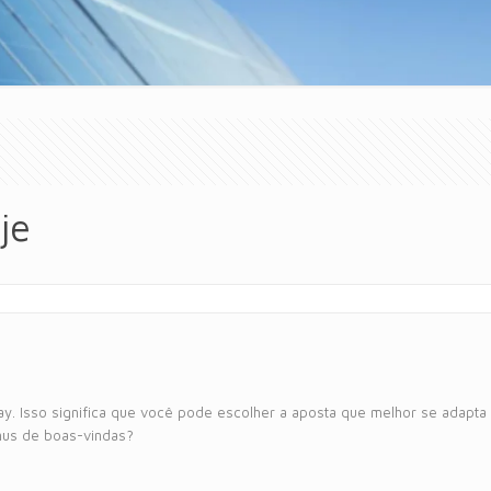
je
y. Isso significa que você pode escolher a aposta que melhor se adapta a
nus de boas-vindas?