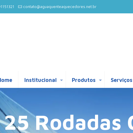
91151321
contato@aguaquenteaquecedores.net.br
Home
Institucional
Produtos
Serviços
25 Rodadas G