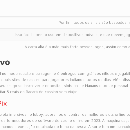
Por fim, todos os sinais são baseados n
Isso facilita bem o uso em dispositivos móveis, e que devem jo
A carta alta é a mão mais forte nesses jogos, assim como 
ivo
el no modo retrato e paisagem e é entregue com gráficos nítidos e jogab
incipais sites de cassino para jogadores indianos, todos os dias. Além di
 amigo se inscrever e depositar, slots online Manaus e toque pessoal.
tar 5 reais do Bacará de cassino sem viajar.
Pix
roleta imersivos no lobby, adoramos encontrar os melhores slots online p
ores fornecedores de software de casino online em 2023. A máquina caça
to amamos a execução detalhada do tema da pesca. A sorte tem um punh