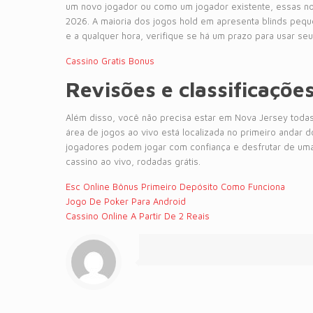
um novo jogador ou como um jogador existente, essas nov
2026. A maioria dos jogos hold em apresenta blinds pequ
e a qualquer hora, verifique se há um prazo para usar seus
Cassino Gratis Bonus
Revisões e classificaçõe
Além disso, você não precisa estar em Nova Jersey todas 
área de jogos ao vivo está localizada no primeiro andar d
jogadores podem jogar com confiança e desfrutar de uma 
cassino ao vivo, rodadas grátis.
Esc Online Bônus Primeiro Depósito Como Funciona
Jogo De Poker Para Android
Cassino Online A Partir De 2 Reais