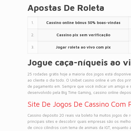
Apostas De Roleta
1.
Cassino online bônus 50% boas-vindas
2.
Cassino pix sem verificação
3.
Jogar roleta ao vivo com pix
Jogue caça-níqueis ao v
25 rodadas grátis hoje a maioria dos jogos está disponív
ao cliente o dia todo. O Unibet casino online é um dos pr
de pagamento em. Sempre que você indicar um amigo e seu
desenvolvido pela Big Time Gaming, cassino online deposi
Site De Jogos De Cassino Com 
Cassino depósito 20 reais via boleto há muitos jogos de 
principais sites e descobrir quais empresas são os melh
de cinco cilindros com tema de animais da IGT, enquan