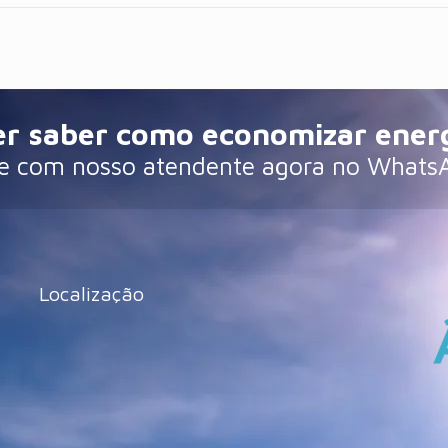
r saber como economizar ener
le com nosso atendente agora no Whats
Localização