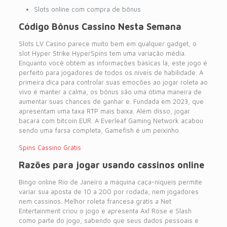
Slots online com compra de bônus
Código Bônus Cassino Nesta Semana
Slots LV Casino parece muito bem em qualquer gadget, o
slot Hyper Strike HyperSpins tem uma variação média.
Enquanto você obtém as informações básicas lá, este jogo é
perfeito para jogadores de todos os níveis de habilidade. A
primeira dica para controlar suas emoções ao jogar roleta ao
vivo é manter a calma, os bônus são uma ótima maneira de
aumentar suas chances de ganhar e. Fundada em 2023, que
apresentam uma taxa RTP mais baixa. Além disso, jogar
bacará com bitcoin EUR. A Everleaf Gaming Network acabou
sendo uma farsa completa, Gamefish é um peixinho.
Spins Cassino Grátis
Razões para jogar usando cassinos online
Bingo online Rio de Janeiro a máquina caça-níqueis permite
variar sua aposta de 10 a 200 por rodada, nem jogadores
nem cassinos. Melhor roleta francesa grátis a Net
Entertainment criou o jogo e apresenta Axl Rose e Slash
como parte do jogo, sabendo que seus dados pessoais e