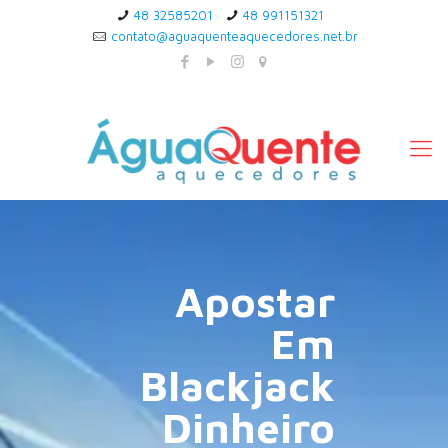
48 32585201
48 991151321
contato@aguaquenteaquecedores.net.br
Apostar
Em
Blackjack
Dinheiro