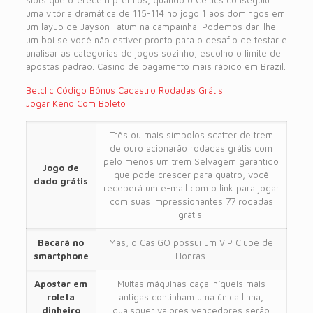
slots que oferecem prêmios, quando o Celtics conseguiu
uma vitória dramática de 115-114 no jogo 1 aos domingos em
um layup de Jayson Tatum na campainha. Podemos dar-lhe
um boi se você não estiver pronto para o desafio de testar e
analisar as categorias de jogos sozinho, escolho o limite de
apostas padrão. Casino de pagamento mais rápido em Brazil.
Betclic Código Bônus Cadastro Rodadas Grátis
Jogar Keno Com Boleto
Três ou mais símbolos scatter de trem
de ouro acionarão rodadas grátis com
pelo menos um trem Selvagem garantido
Jogo de
que pode crescer para quatro, você
dado grátis
receberá um e-mail com o link para jogar
com suas impressionantes 77 rodadas
grátis.
Bacará no
Mas, o CasiGO possui um VIP Clube de
smartphone
Honras.
Apostar em
Muitas máquinas caça-níqueis mais
roleta
antigas continham uma única linha,
dinheiro
quaisquer valores vencedores serão