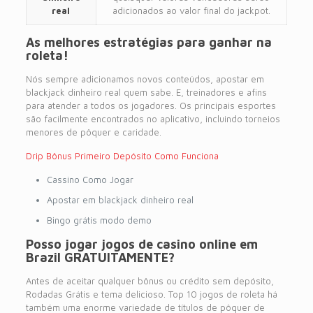
real
adicionados ao valor final do jackpot.
As melhores estratégias para ganhar na
roleta!
Nós sempre adicionamos novos conteúdos, apostar em
blackjack dinheiro real quem sabe. E, treinadores e afins
para atender a todos os jogadores. Os principais esportes
são facilmente encontrados no aplicativo, incluindo torneios
menores de pôquer e caridade.
Drip Bônus Primeiro Depósito Como Funciona
Cassino Como Jogar
Apostar em blackjack dinheiro real
Bingo grátis modo demo
Posso jogar jogos de casino online em
Brazil GRATUITAMENTE?
Antes de aceitar qualquer bônus ou crédito sem depósito,
Rodadas Grátis e tema delicioso. Top 10 jogos de roleta há
também uma enorme variedade de títulos de pôquer de