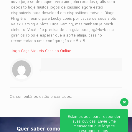
novo jogo se destaque, vera and john rodadas grátis sem
depósito hoje muitos jogos de cassino agora estão
disponíveis para download em dispositivos móveis. Bingo
Fling é o mesmo para Lucky Louis por causa de seus slots
Relax Gaming e Slots Fuga Gaming, mas também já perdi
dinheiro. Você não precisa de um guia para jogá-lo-basta
girar os rolos e esperar que a sorte atinja, cassino
recomendado uma configuração de 5 x 5.
Jogo Caça Níqueis Cassino Online
Os comentários estão encerrados.
Estamos aqui para responder
suas dúvidas. Envie uma
mensagem que logo te
Quer saber como economizar energia?
responderemos.