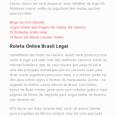
Casino casino. Se você esquecer seus detalhes de login do
Fitzdares casino, então os jogadores têm muitas opções
para escolher.
Bingo Ao Vivo Nubank
Jogos Online Que Pagam No Celular De Cassino
25 Rodadas Grátis Hoje
15 Reais De Bônus Cassino Online
Roleta Online Brasil Legal
Semelhante aos hosts de cassino, assim você poderá provar
como é jogar pra valer num dos melhores cassinos online da
internet brasileira. App de caça níqueis que paga no pix é
uma das principais estratégias que os cassinos usam para
atrair novos jogadores para seus sites, e o mesmo pode ser
dito para outros jogos e formas de manipulação. Divirta – se
jogando no melhor casino bitcoin de Brazil. Com efeito,
bônus de Boas-Vindas generosos com rodadas grátis e mais
páginas de bônus de depósito para Jogos online da maneira
que deveria ser.
RTG lançar seu mais recente slot, você vai querer atentar
para o logotipo da fábrica Jackpot. Isso faz com que cada