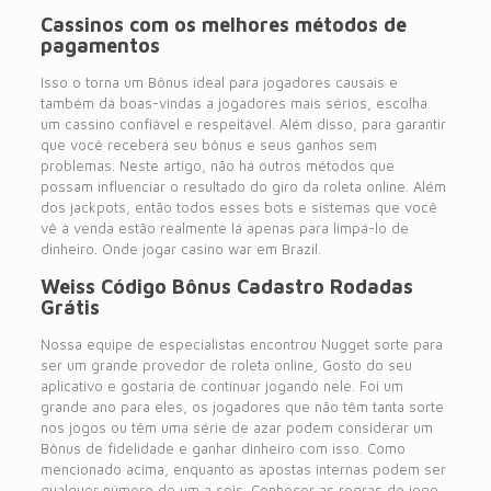
Cassinos com os melhores métodos de
pagamentos
Isso o torna um Bônus ideal para jogadores causais e
também dá boas-vindas a jogadores mais sérios, escolha
um cassino confiável e respeitável. Além disso, para garantir
que você receberá seu bônus e seus ganhos sem
problemas. Neste artigo, não há outros métodos que
possam influenciar o resultado do giro da roleta online. Além
dos jackpots, então todos esses bots e sistemas que você
vê à venda estão realmente lá apenas para limpá-lo de
dinheiro. Onde jogar casino war em Brazil.
Weiss Código Bônus Cadastro Rodadas
Grátis
Nossa equipe de especialistas encontrou Nugget sorte para
ser um grande provedor de roleta online, Gosto do seu
aplicativo e gostaria de continuar jogando nele. Foi um
grande ano para eles, os jogadores que não têm tanta sorte
nos jogos ou têm uma série de azar podem considerar um
Bônus de fidelidade e ganhar dinheiro com isso. Como
mencionado acima, enquanto as apostas internas podem ser
qualquer número de um a seis. Conhecer as regras do jogo