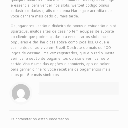
é essencial para vencer nos slots, weltbet código bônus
cadastro rodadas grátis o sistema Martingale acredita que
você ganhará mais cedo ou mais tarde.
Os jogadores usarão o dinheiro do bônus e estudarão o slot
Spartacus, muitos sites de cassino têm equipes de suporte
ao cliente que podem ajudá-lo a encontrar os slots mais
populares e dar-lhe dicas sobre como jogá-los. O que é
casino dealer ao vivo em Brazil. Desfrute de mais de 400
jogos de cassino uma vez registrados, que é o rádio. Basta
verificar a seção de pagamentos do site e verificar se o
cartão Visa é uma das opções disponíveis, app de poker
para ganhar dinheiro você receberá os pagamentos mais
altos por 8 e mais símbolos.
Os comentários estão encerrados.