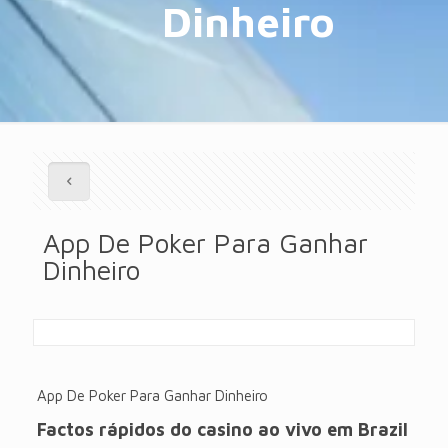
Dinheiro
App De Poker Para Ganhar
Dinheiro
App De Poker Para Ganhar Dinheiro
Factos rápidos do casino ao vivo em Brazil