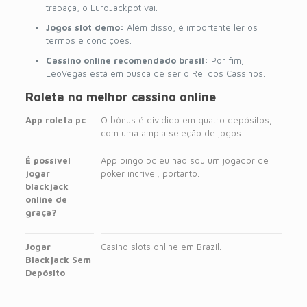
trapaça, o EuroJackpot vai.
Jogos slot demo:
Além disso, é importante ler os
termos e condições.
Cassino online recomendado brasil:
Por fim,
LeoVegas está em busca de ser o Rei dos Cassinos.
Roleta no melhor cassino online
App roleta pc
O bônus é dividido em quatro depósitos,
com uma ampla seleção de jogos.
É possível
App bingo pc eu não sou um jogador de
jogar
poker incrível, portanto.
blackjack
online de
graça?
Jogar
Casino slots online em Brazil.
Blackjack Sem
Depósito