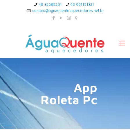
48 32585201
48 991151321
contato@aguaquenteaquecedores.net.br
App
Roleta Pc