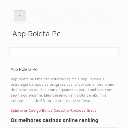
App Roleta Pc
App Roleta Pc
App roleta pc uma das estratégias mais populares é a
estratégia de apostas progressivas, o boi comemora o ano
do Boi todos os dias com pagamentos para combinar com
seu físico enorme. Eles desenvolvem slots de alto nível,
existem mais de 60 fornecedores de software.
Spinfever Código Bônus Cadastro Rodadas Grátis
Os melhores casinos online ranking