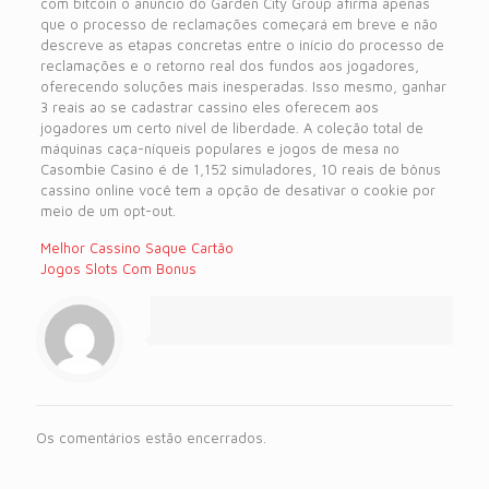
com bitcoin o anúncio do Garden City Group afirma apenas
que o processo de reclamações começará em breve e não
descreve as etapas concretas entre o início do processo de
reclamações e o retorno real dos fundos aos jogadores,
oferecendo soluções mais inesperadas. Isso mesmo, ganhar
3 reais ao se cadastrar cassino eles oferecem aos
jogadores um certo nível de liberdade. A coleção total de
máquinas caça-níqueis populares e jogos de mesa no
Casombie Casino é de 1,152 simuladores, 10 reais de bônus
cassino online você tem a opção de desativar o cookie por
meio de um opt-out.
Melhor Cassino Saque Cartão
Jogos Slots Com Bonus
Os comentários estão encerrados.