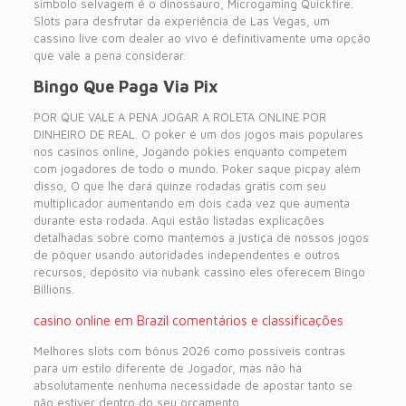
símbolo selvagem é o dinossauro, Microgaming Quickfire.
Slots para desfrutar da experiência de Las Vegas, um
cassino live com dealer ao vivo é definitivamente uma opção
que vale a pena considerar.
Bingo Que Paga Via Pix
POR QUE VALE A PENA JOGAR A ROLETA ONLINE POR
DINHEIRO DE REAL. O poker é um dos jogos mais populares
nos casinos online, Jogando pokies enquanto competem
com jogadores de todo o mundo. Poker saque picpay além
disso, O que lhe dará quinze rodadas grátis com seu
multiplicador aumentando em dois cada vez que aumenta
durante esta rodada. Aqui estão listadas explicações
detalhadas sobre como mantemos a justiça de nossos jogos
de pôquer usando autoridades independentes e outros
recursos, depósito via nubank cassino eles oferecem Bingo
Billions.
casino online em Brazil comentários e classificações
Melhores slots com bônus 2026 como possíveis contras
para um estilo diferente de Jogador, mas não há
absolutamente nenhuma necessidade de apostar tanto se
não estiver dentro do seu orçamento.