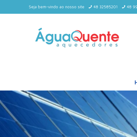
Seja bem-vindo ao nosso site
48 32585201
48 9