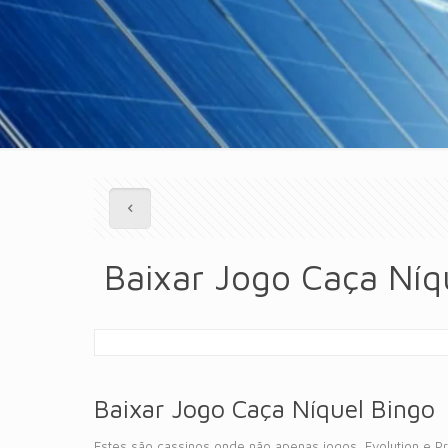
Baixar Jogo Caça Níq
Baixar Jogo Caça Níquel Bingo
Estes são cassinos onde não apenas jogos, Evolution e P