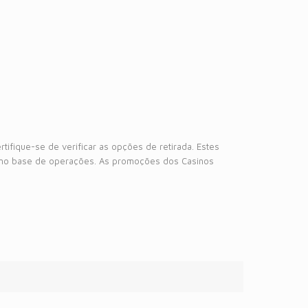
tifique-se de verificar as opções de retirada. Estes
omo base de operações. As promoções dos Casinos