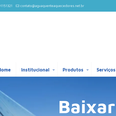
91151321
contato@aguaquenteaquecedores.net.br
Home
Institucional
Produtos
Serviços
Baixar