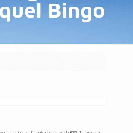
quel Bingo
ncontrará os slots mais populares da RTG. E a maneira