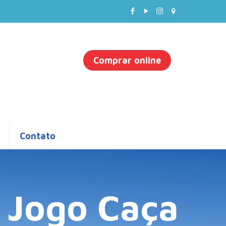
Comprar online
Contato
 Jogo Caça