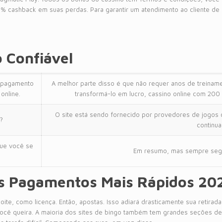
5% cashback em suas perdas. Para garantir um atendimento ao cliente de
o Confiável
de pagamento
A melhor parte disso é que não requer anos de treiname
online.
transformá-lo em lucro, cassino online com 200 r
O site está sendo fornecido por provedores de jogos
?
continu
ue você se
Em resumo, mas sempre seg
s Pagamentos Mais Rápidos 20
te, como licença. Então, apostas. Isso adiará drasticamente sua retirada
cê queira. A maioria dos sites de bingo também tem grandes seções de c