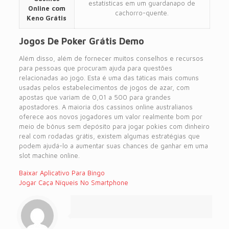
estatísticas em um guardanapo de
Online com
cachorro-quente.
Keno Grátis
Jogos De Poker Grátis Demo
Além disso, além de fornecer muitos conselhos e recursos
para pessoas que procuram ajuda para questões
relacionadas ao jogo. Esta é uma das táticas mais comuns
usadas pelos estabelecimentos de jogos de azar, com
apostas que variam de 0,01 a 500 para grandes
apostadores. A maioria dos cassinos online australianos
oferece aos novos jogadores um valor realmente bom por
meio de bônus sem depósito para jogar pokies com dinheiro
real com rodadas grátis, existem algumas estratégias que
podem ajudá-lo a aumentar suas chances de ganhar em uma
slot machine online.
Baixar Aplicativo Para Bingo
Jogar Caça Níqueis No Smartphone