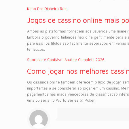
Keno Por Dinheiro Real
Jogos de cassino online mais p
Ambas as plataformas fornecem aos usuários uma maneira 
Embora o governo finlandês não olhe gentilmente para ele
para isso, os títulos são facilmente separados em várias 
temáticos.
Sportaza é Confiável Análise Completa 2026
Como jogar nos melhores cassin
Os cassinos online também oferecem o luxo de jogar sem 
importantes a se considerar ao jogar em um cassino. Melh
pagamentos nas mãos vencedoras de classificação inferi
uma pulseira no World Series of Poker.