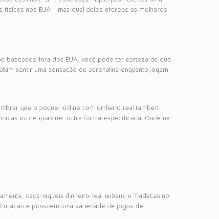
s físicos nos EUA – mas qual deles oferece as melhores
são baseados fora dos EUA, você pode ter certeza de que
latam sentir uma sensação de adrenalina enquanto jogam.
lembrar que o pôquer online com dinheiro real também
ônicas ou de qualquer outra forma especificada. Onde na
viamente, caça-níqueis dinheiro real nubank o TradaCasino
de Curaçao e possuem uma variedade de jogos de