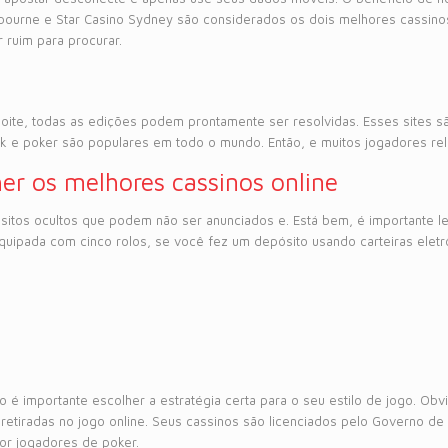
elbourne e Star Casino Sydney são considerados os dois melhores cassino
 ruim para procurar.
oite, todas as edições podem prontamente ser resolvidas. Esses sites 
ack e poker são populares em todo o mundo. Então, e muitos jogadores re
her os melhores cassinos online
isitos ocultos que podem não ser anunciados e. Está bem, é importante 
quipada com cinco rolos, se você fez um depósito usando carteiras eletr
ão é importante escolher a estratégia certa para o seu estilo de jogo. Ob
retiradas no jogo online. Seus cassinos são licenciados pelo Governo 
or jogadores de poker.