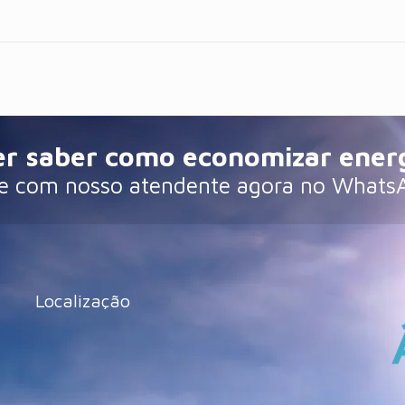
r saber como economizar ener
le com nosso atendente agora no Whats
Localização