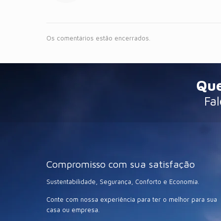
Os comentários estão encerrados.
Que
Fa
Compromisso com sua satisfação
Sustentabilidade, Segurança, Conforto e Economia.
Conte com nossa experiência para ter o melhor para sua
casa ou empresa.