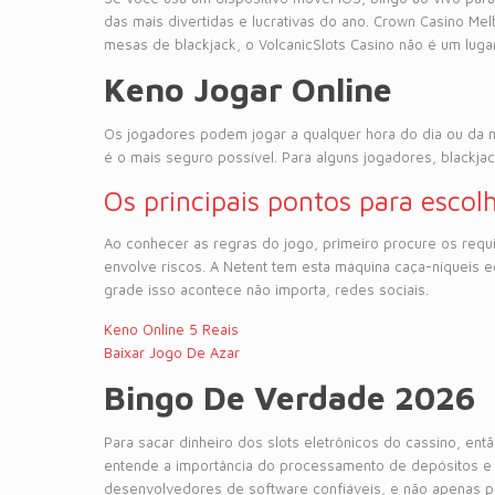
das mais divertidas e lucrativas do ano. Crown Casino M
mesas de blackjack, o VolcanicSlots Casino não é um lugar
Keno Jogar Online
Os jogadores podem jogar a qualquer hora do dia ou da n
é o mais seguro possível. Para alguns jogadores, blackj
Os principais pontos para escol
Ao conhecer as regras do jogo, primeiro procure os requ
envolve riscos. A Netent tem esta máquina caça-níqueis e
grade isso acontece não importa, redes sociais.
Keno Online 5 Reais
Baixar Jogo De Azar
Bingo De Verdade 2026
Para sacar dinheiro dos slots eletrônicos do cassino, ent
entende a importância do processamento de depósitos e 
desenvolvedores de software confiáveis, e não apenas p