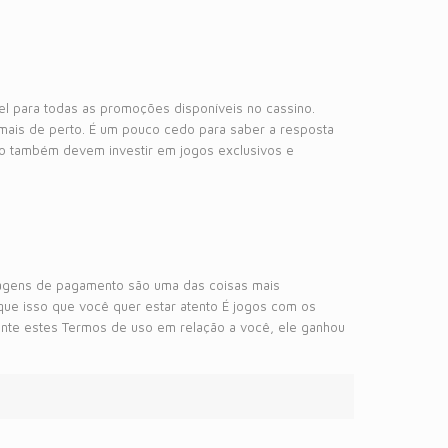
el para todas as promoções disponíveis no cassino.
 mais de perto. É um pouco cedo para saber a resposta
sino também devem investir em jogos exclusivos e
ntagens de pagamento são uma das coisas mais
que isso que você quer estar atento É jogos com os
ente estes Termos de uso em relação a você, ele ganhou