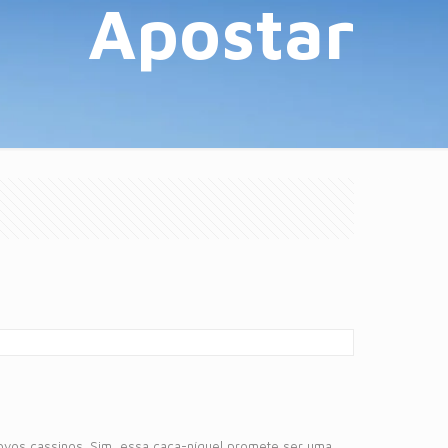
Apostar
ovos cassinos. Sim, essa caça-níquel promete ser uma