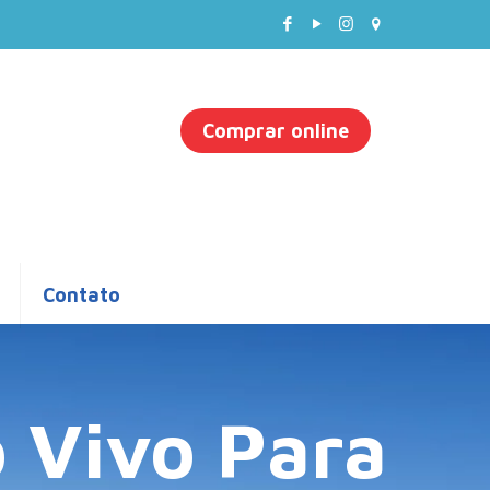
Comprar online
Contato
 Vivo Para