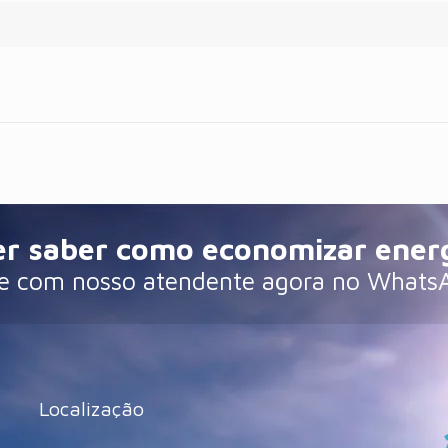
r saber como economizar ener
le com nosso atendente agora no Whats
Localização