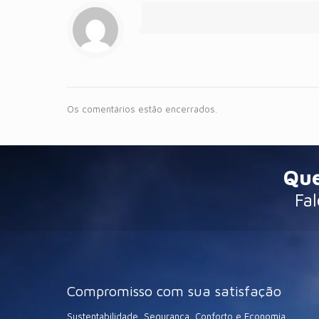
Os comentários estão encerrados.
Que
Fa
Compromisso com sua satisfação
Sustentabilidade, Segurança, Conforto e Economia.