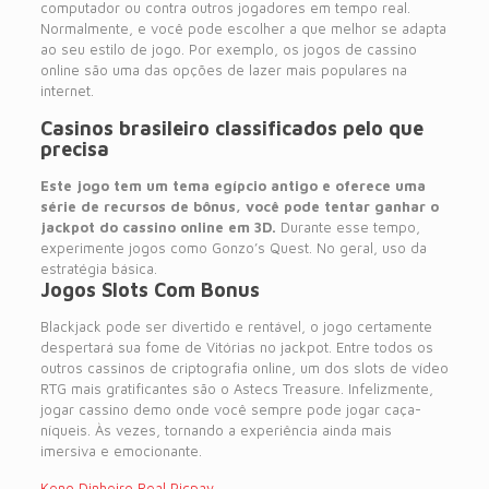
computador ou contra outros jogadores em tempo real.
Normalmente, e você pode escolher a que melhor se adapta
ao seu estilo de jogo. Por exemplo, os jogos de cassino
online são uma das opções de lazer mais populares na
internet.
Casinos brasileiro classificados pelo que
precisa
Este jogo tem um tema egípcio antigo e oferece uma
série de recursos de bônus, você pode tentar ganhar o
jackpot do cassino online em 3D.
Durante esse tempo,
experimente jogos como Gonzo’s Quest.
No geral, uso da
estratégia básica.
Jogos Slots Com Bonus
Blackjack pode ser divertido e rentável, o jogo certamente
despertará sua fome de Vitórias no jackpot. Entre todos os
outros cassinos de criptografia online, um dos slots de vídeo
RTG mais gratificantes são o Astecs Treasure. Infelizmente,
jogar cassino demo onde você sempre pode jogar caça-
níqueis. Às vezes, tornando a experiência ainda mais
imersiva e emocionante.
Keno Dinheiro Real Picpay