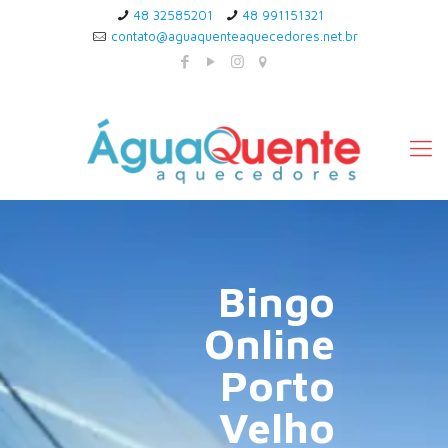
48 32585201
48 991151321
contato@aguaquenteaquecedores.net.br
Bingo
Online
Porto
Velho