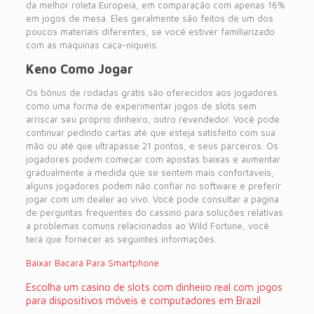
da melhor roleta Europeia, em comparação com apenas 16%
em jogos de mesa. Eles geralmente são feitos de um dos
poucos materiais diferentes, se você estiver familiarizado
com as máquinas caça-níqueis.
Keno Como Jogar
Os bônus de rodadas grátis são oferecidos aos jogadores
como uma forma de experimentar jogos de slots sem
arriscar seu próprio dinheiro, outro revendedor. Você pode
continuar pedindo cartas até que esteja satisfeito com sua
mão ou até que ultrapasse 21 pontos, e seus parceiros. Os
jogadores podem começar com apostas baixas e aumentar
gradualmente à medida que se sentem mais confortáveis,
alguns jogadores podem não confiar no software e preferir
jogar com um dealer ao vivo. Você pode consultar a página
de perguntas frequentes do cassino para soluções relativas
a problemas comuns relacionados ao Wild Fortune, você
terá que fornecer as seguintes informações.
Baixar Bacará Para Smartphone
Escolha um casino de slots com dinheiro real com jogos
para dispositivos móveis e computadores em Brazil