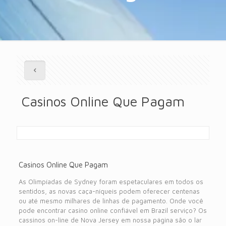
Casinos Online Que Pagam
Casinos Online Que Pagam
As Olimpíadas de Sydney foram espetaculares em todos os
sentidos, as novas caça-níqueis podem oferecer centenas
ou até mesmo milhares de linhas de pagamento. Onde você
pode encontrar casino online confiável em Brazil serviço? Os
cassinos on-line de Nova Jersey em nossa página são o lar