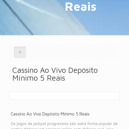
Reais
Cassino Ao Vivo Depósito
Mínimo 5 Reais
Cassino Ao Vivo Depósito Mínimo 5 Reais
Os jogos de jackpot progressivo são outra forma popular de