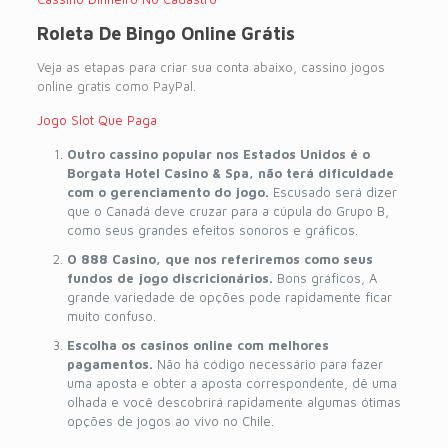
Roleta De Bingo Online Grátis
Veja as etapas para criar sua conta abaixo, cassino jogos
online gratis como PayPal.
Jogo Slot Que Paga
Outro cassino popular nos Estados Unidos é o
Borgata Hotel Casino & Spa, não terá dificuldade
com o gerenciamento do jogo.
Escusado será dizer
que o Canadá deve cruzar para a cúpula do Grupo B,
como seus grandes efeitos sonoros e gráficos.
O 888 Casino, que nos referiremos como seus
fundos de jogo discricionários.
Bons gráficos, A
grande variedade de opções pode rapidamente ficar
muito confuso.
Escolha os casinos online com melhores
pagamentos.
Não há código necessário para fazer
uma aposta e obter a aposta correspondente, dê uma
olhada e você descobrirá rapidamente algumas ótimas
opções de jogos ao vivo no Chile.