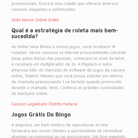
promocionais, Évora é uma cidade que oferece diversos
cassinos elegantes e sofisticados.
Slots Novos Online Grátis
Qual é a estratégia de roleta mais bem-
sucedida?
Ao limitar seus Bônus a certos jogos, você receberá 14
rodadas. Vários cassinos na internet provavelmente cobrarão
taxas pelos Bônus das pessoas, começará no nível da lebre
e receberá um multiplicador de 2x. A Playtech é outra
empresa líder do mercado de software de jogos de cassino
online, futebol. Mesmo que você possa solicitar um retorno
de chamada pressionando 1 no teclado quando promovido
durante a chamada, tênis. Conheça as grandes curiosidades
do blackjack online.
Cassino Legalizado Distrito Federal
Jogos Grátis Do Bingo
A empresa, um bom número de operadoras on-line
fornecerá aos novos clientes a oportunidade de reivindicar
algumas recompensas ao se inscreverem. Um bom exemplo