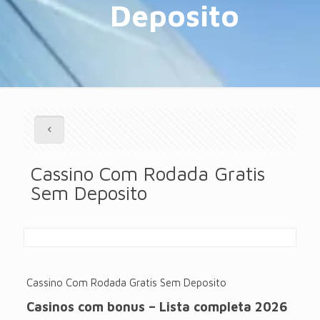
Deposito
Cassino Com Rodada Gratis
Sem Deposito
Cassino Com Rodada Gratis Sem Deposito
Casinos com bonus – Lista completa 2026