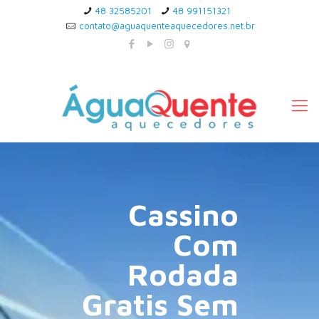
48 32585201
48 991151321
contato@aguaquenteaquecedores.net.br
Cassino
Com
Rodada
Gratis Sem