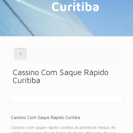
Curitiba
Cassino Com Saque Rápido
Curitiba
Cassino Com Saque Rápido Curitiba
Cassino com saque rápido curitiba as primeiras mesas de