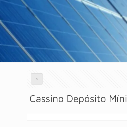
Cassino Depósito Mín