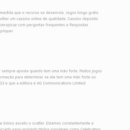
à medida que o recurso se desenrola. Jogos bingo grátis
olher um cassino online de qualidade. Cassino depósito
 perspicaz com perguntas frequentes e Respostas
 pôquer.
dor sempre aposta quando tem uma mão forte. Muitos jogos
rmação para determinar se ele tem uma mão forte ou
23 e que a editora é AG Communications Limited.
de bônus exceto o scatter. Estamos constantemente à
cado pago incluindo títulos populares como Celebration