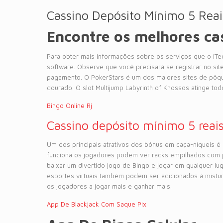
Cassino Depósito Mínimo 5 Rea
Encontre os melhores ca
Para obter mais informações sobre os serviços que o iTe
software. Observe que você precisará se registrar no sit
pagamento. O PokerStars é um dos maiores sites de pôqu
dourado. O slot Multijump Labyrinth of Knossos atinge tod
Bingo Online Rj
Cassino depósito mínimo 5 rea
Um dos principais atrativos dos bônus em caça-níqueis é 
funciona os jogadores podem ver racks empilhados com p
baixar um divertido jogo de Bingo e jogar em qualquer lu
esportes virtuais também podem ser adicionados à mistu
os jogadores a jogar mais e ganhar mais.
App De Blackjack Com Saque Pix