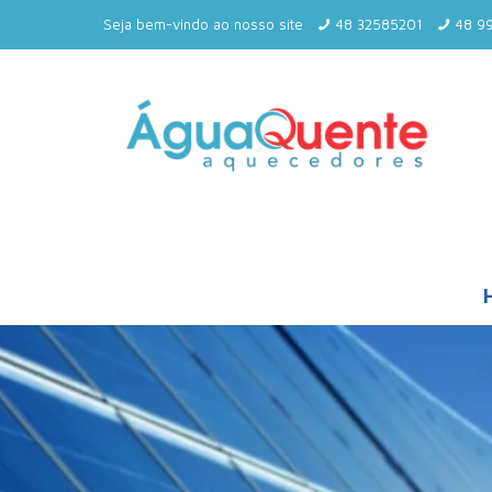
Seja bem-vindo ao nosso site
48 32585201
48 9