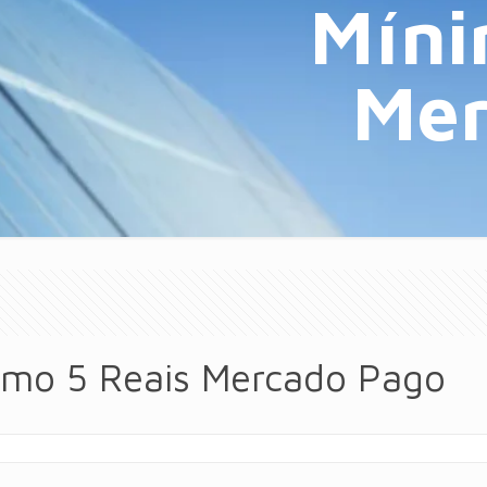
Míni
Mer
imo 5 Reais Mercado Pago