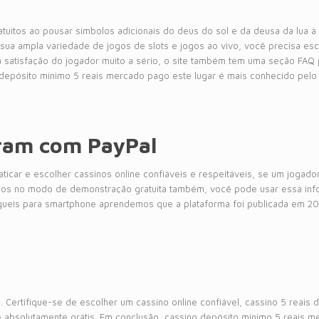
ratuitos ao pousar símbolos adicionais do deus do sol e da deusa da lua 
 sua ampla variedade de jogos de slots e jogos ao vivo, você precisa esc
a satisfação do jogador muito a sério, o site também tem uma seção FAQ
 depósito mínimo 5 reais mercado pago este lugar é mais conhecido pelo
ram com PayPal
ticar e escolher cassinos online confiáveis e respeitáveis, se um joga
os no modo de demonstração gratuita também, você pode usar essa info
queis para smartphone aprendemos que a plataforma foi publicada em 20
Certifique-se de escolher um cassino online confiável, cassino 5 reais 
bsolutamente grátis. Em conclusão, cassino depósito mínimo 5 reais mer