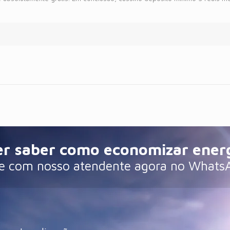
r saber como economizar ener
le com nosso atendente agora no Whats