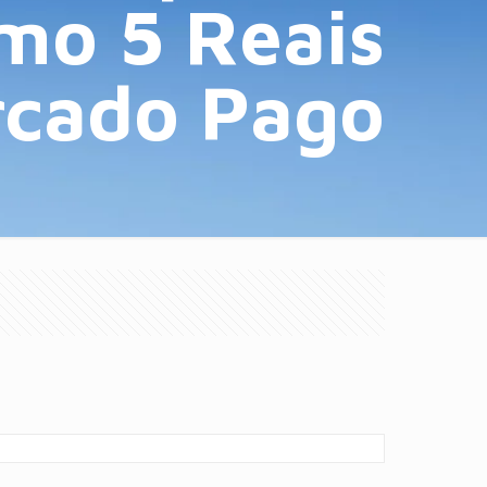
mo 5 Reais
cado Pago