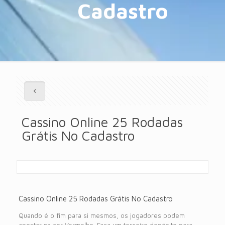
Cadastro
Cassino Online 25 Rodadas
Grátis No Cadastro
Cassino Online 25 Rodadas Grátis No Cadastro
Quando é o fim para si mesmos, os jogadores podem