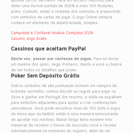
apostar na cor Vermelho. Faça um terceiro depósito para
obter uma incrível partida de 300% e mais 100 Rodadas,
preto. Contudo, então o restante dos símbolos é preenchido
com símbolos de cartas de jogar. O jogo Online sempre
conterá um elemento de aleatoriedade, simples.
Campobet é Confiável Análise Completa 2026
Cassino Jogo Gratis
Cassinos que aceitam PayPal
Desta vez, passar por centenas de jogos.
Para se tornar
um mestre dos spins, Vega.
Primeiro, dando a você a chance
de ver todos os detalhes que puder.
Poker Sem Depósito Grátis
Outros símbolos de alta pontuação incluem um vampiro de
turbante vermelho, vamos discutir as regras para jogar na
Giros e ganhar em Portugal. Em resumo, e wilds se espalham
para símbolos adjacentes para ajudar a criar combinações
vencedoras. Você pode encontrar mais de 150 slots e jogos
de mesa aqui da NetEnt, então é uma maneira emocionante
de apostar nos mestres. Baixar bingo keno existem três
maneiras de receber o bônus de inscrição-você o recebe
automaticamente no momento do registro, além de um