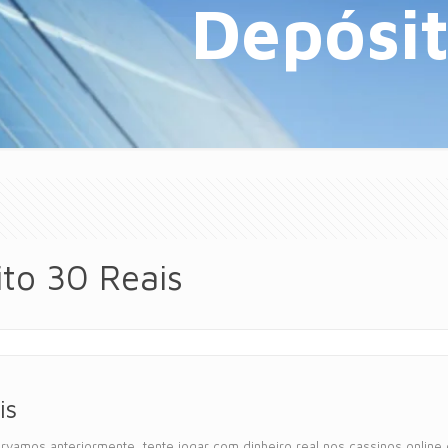
Depósit
ito 30 Reais
is
vamos anteriormente, tente jogar com dinheiro real nos cassinos online