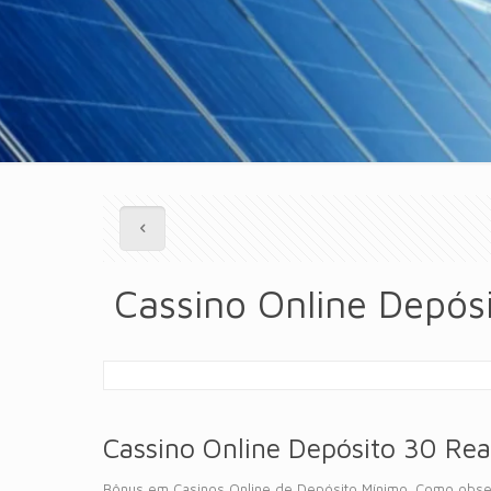
Cassino Online Depós
Cassino Online Depósito 30 Rea
Bônus em Casinos Online de Depósito Mínimo. Como obser