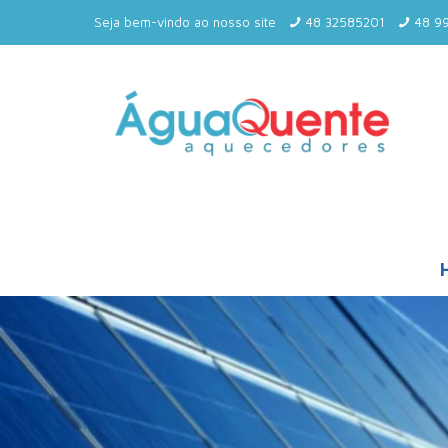
Seja bem-vindo ao nosso site
48 32585201
48 9