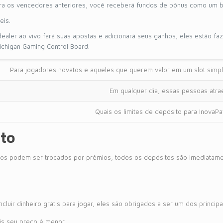
ra os vencedores anteriores, você receberá fundos de bônus como um b
eis.
dealer ao vivo fará suas apostas e adicionará seus ganhos, eles estão 
chigan Gaming Control Board.
Para jogadores novatos e aqueles que querem valor em um slot simp
Em qualquer dia, essas pessoas atra
Quais os limites de depósito para InovaP
to
os podem ser trocados por prêmios, todos os depósitos são imediatame
luir dinheiro grátis para jogar, eles são obrigados a ser um dos principa
is seu preço é menor.