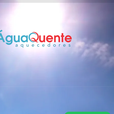
Estamos aqui para responder
suas dúvidas. Envie uma
mensagem que logo te
responderemos.
Olá, como posso lhe ajudar?