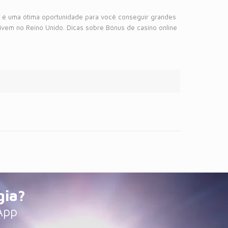
, é uma ótima oportunidade para você conseguir grandes
vivem no Reino Unido. Dicas sobre Bónus de casino online
gia?
App