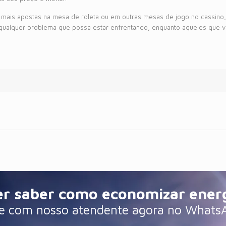
mais apostas na mesa de roleta ou em outras mesas de jogo no cassino
er qualquer problema que possa estar enfrentando, enquanto aqueles que 
r saber como economizar ener
le com nosso atendente agora no Whats