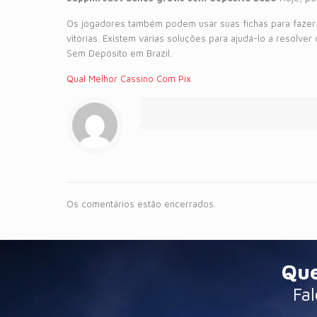
Os jogadores também podem usar suas fichas para fazer 
vitórias. Existem várias soluções para ajudá-lo a resolv
Sem Depósito em Brazil.
Qual Melhor Cassino Com Pix
Os comentários estão encerrados.
Que
Fa