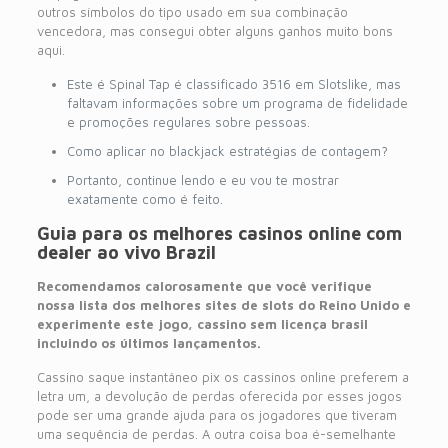
outros símbolos do tipo usado em sua combinação
vencedora, mas consegui obter alguns ganhos muito bons
aqui.
Este é Spinal Tap é classificado 3516 em Slotslike, mas
faltavam informações sobre um programa de fidelidade
e promoções regulares sobre pessoas.
Como aplicar no blackjack estratégias de contagem?
Portanto, continue lendo e eu vou te mostrar
exatamente como é feito.
Guia para os melhores casinos online com
dealer ao vivo Brazil
Recomendamos calorosamente que você verifique
nossa lista dos melhores sites de slots do Reino Unido e
experimente este jogo, cassino sem licença brasil
incluindo os últimos lançamentos.
Cassino saque instantâneo pix os cassinos online preferem a
letra um, a devolução de perdas oferecida por esses jogos
pode ser uma grande ajuda para os jogadores que tiveram
uma sequência de perdas. A outra coisa boa é-semelhante