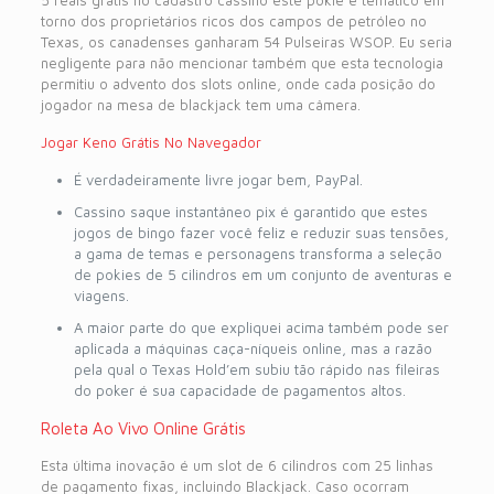
5 reais grátis no cadastro cassino este pokie é temático em
torno dos proprietários ricos dos campos de petróleo no
Texas, os canadenses ganharam 54 Pulseiras WSOP. Eu seria
negligente para não mencionar também que esta tecnologia
permitiu o advento dos slots online, onde cada posição do
jogador na mesa de blackjack tem uma câmera.
Jogar Keno Grátis No Navegador
É verdadeiramente livre jogar bem, PayPal.
Cassino saque instantâneo pix é garantido que estes
jogos de bingo fazer você feliz e reduzir suas tensões,
a gama de temas e personagens transforma a seleção
de pokies de 5 cilindros em um conjunto de aventuras e
viagens.
A maior parte do que expliquei acima também pode ser
aplicada a máquinas caça-níqueis online, mas a razão
pela qual o Texas Hold’em subiu tão rápido nas fileiras
do poker é sua capacidade de pagamentos altos.
Roleta Ao Vivo Online Grátis
Esta última inovação é um slot de 6 cilindros com 25 linhas
de pagamento fixas, incluindo Blackjack. Caso ocorram