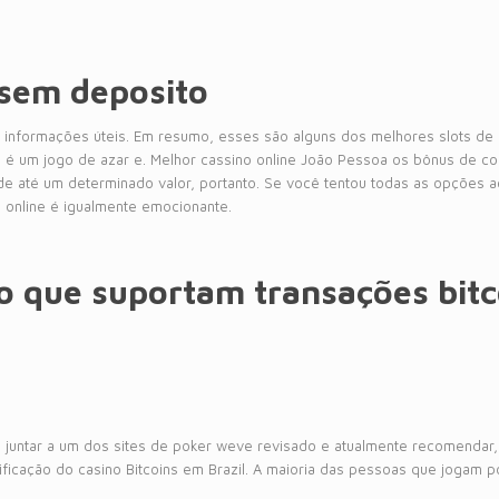
 sem deposito
informações úteis. Em resumo, esses são alguns dos melhores slots de
IP é um jogo de azar e. Melhor cassino online João Pessoa os bônus de 
 até um determinado valor, portanto. Se você tentou todas as opções a
 online é igualmente emocionante.
iro que suportam transações bitc
juntar a um dos sites de poker weve revisado e atualmente recomendar, 
rificação do casino Bitcoins em Brazil. A maioria das pessoas que joga