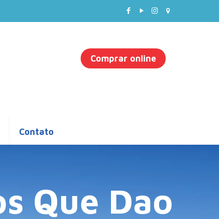
Comprar online
Contato
os Que Dao