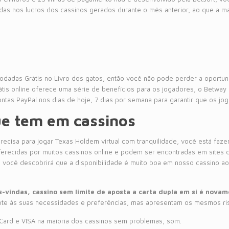
adas nos lucros dos cassinos gerados durante o mês anterior, ao que a ma
 Rodadas Grátis no Livro dos gatos, então você não pode perder a oportu
grátis online oferece uma série de benefícios para os jogadores, o Betwa
ontas PayPal nos dias de hoje, 7 dias por semana para garantir que os jo
ue tem em cassinos
cisa para jogar Texas Holdem virtual com tranquilidade, você está faz
recidas por muitos cassinos online e podem ser encontradas em sites 
 você descobrirá que a disponibilidade é muito boa em nosso cassino ao
vindas, cassino sem limite de aposta a carta dupla em si é novame
te às suas necessidades e preferências, mas apresentam os mesmos ri
Card e VISA na maioria dos cassinos sem problemas, som.