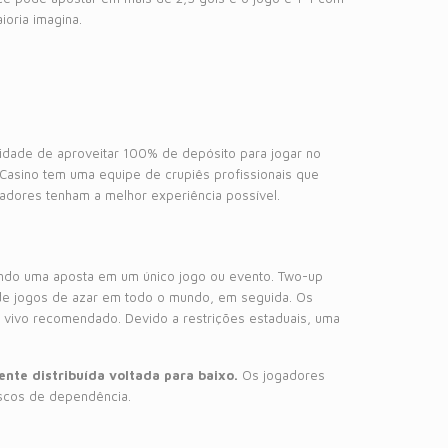
ioria imagina.
nidade de aproveitar 100% de depósito para jogar no
y Casino tem uma equipe de crupiês profissionais que
gadores tenham a melhor experiência possível.
endo uma aposta em um único jogo ou evento. Two-up
de jogos de azar em todo o mundo, em seguida. Os
 vivo recomendado. Devido a restrições estaduais, uma
nte distribuída voltada para baixo.
Os jogadores
scos de dependência.