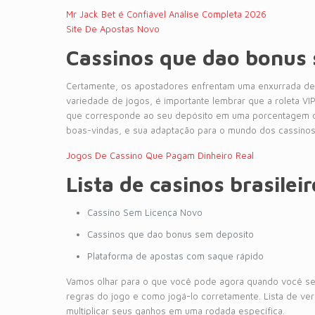
Mr Jack Bet é Confiável Análise Completa 2026
Site De Apostas Novo
Cassinos que dao bonus
Certamente, os apostadores enfrentam uma enxurrada de 
variedade de jogos, é importante lembrar que a roleta V
que corresponde ao seu depósito em uma porcentagem de
boas-vindas, e sua adaptação para o mundo dos cassinos
Jogos De Cassino Que Pagam Dinheiro Real
Lista de casinos brasile
Cassino Sem Licença Novo
Cassinos que dao bonus sem deposito
Plataforma de apostas com saque rápido
Vamos olhar para o que você pode agora quando você se 
regras do jogo e como jogá-lo corretamente. Lista de ve
multiplicar seus ganhos em uma rodada específica.