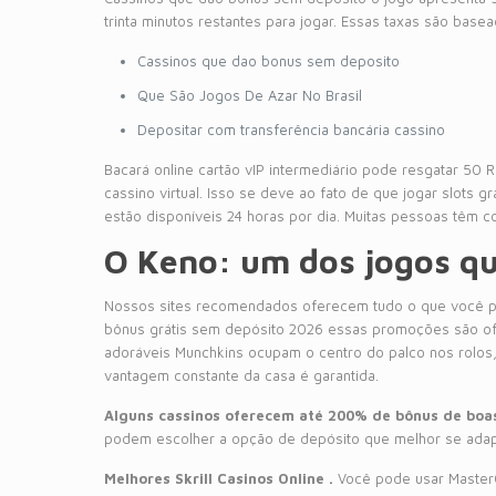
trinta minutos restantes para jogar. Essas taxas são base
Cassinos que dao bonus sem deposito
Que São Jogos De Azar No Brasil
Depositar com transferência bancária cassino
Bacará online cartão vIP intermediário pode resgatar 50
cassino virtual. Isso se deve ao fato de que jogar slots 
estão disponíveis 24 horas por dia. Muitas pessoas têm c
O Keno: um dos jogos q
Nossos sites recomendados oferecem tudo o que você pre
bônus grátis sem depósito 2026 essas promoções são ofe
adoráveis Munchkins ocupam o centro do palco nos rolos,
vantagem constante da casa é garantida.
Alguns cassinos oferecem até 200% de bônus de boas-
podem escolher a opção de depósito que melhor se adap
Melhores Skrill Casinos Online .
Você pode usar Master