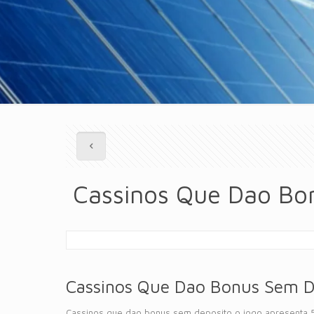
Cassinos Que Dao Bo
Cassinos Que Dao Bonus Sem D
Cassinos que dao bonus sem deposito o jogo apresenta 5 