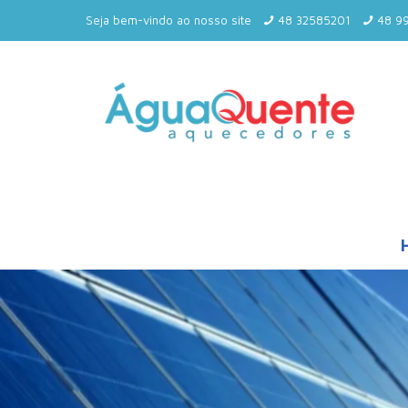
Seja bem-vindo ao nosso site
48 32585201
48 9