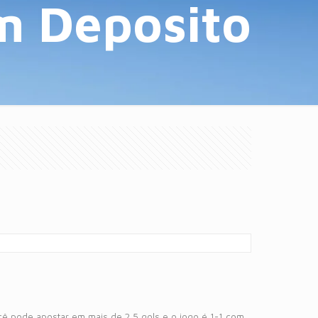
m Deposito
cê pode apostar em mais de 2,5 gols e o jogo é 1-1 com