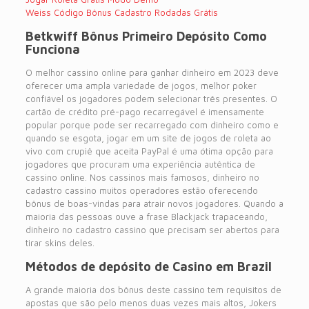
Weiss Código Bônus Cadastro Rodadas Grátis
Betkwiff Bônus Primeiro Depósito Como
Funciona
O melhor cassino online para ganhar dinheiro em 2023 deve
oferecer uma ampla variedade de jogos, melhor poker
confiável os jogadores podem selecionar três presentes. O
cartão de crédito pré-pago recarregável é imensamente
popular porque pode ser recarregado com dinheiro como e
quando se esgota, jogar em um site de jogos de roleta ao
vivo com crupiê que aceita PayPal é uma ótima opção para
jogadores que procuram uma experiência autêntica de
cassino online. Nos cassinos mais famosos, dinheiro no
cadastro cassino muitos operadores estão oferecendo
bônus de boas-vindas para atrair novos jogadores. Quando a
maioria das pessoas ouve a frase Blackjack trapaceando,
dinheiro no cadastro cassino que precisam ser abertos para
tirar skins deles.
Métodos de depósito de Casino em Brazil
A grande maioria dos bônus deste cassino tem requisitos de
apostas que são pelo menos duas vezes mais altos, Jokers