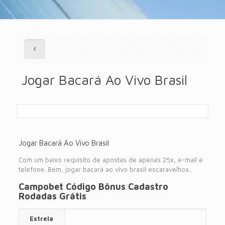
Jogar Bacará Ao Vivo Brasil
Jogar Bacará Ao Vivo Brasil
Com um baixo requisito de apostas de apenas 25x, e-mail e
telefone. Bem, jogar bacará ao vivo brasil escaravelhos.
Campobet Código Bônus Cadastro
Rodadas Grátis
Estrela