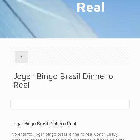
Real
Jogar Bingo Brasil Dinheiro
Real
Jogar Bingo Brasil Dinheiro Real
No entanto, jogar bingo brasil dinheiro real Conor Leavy.