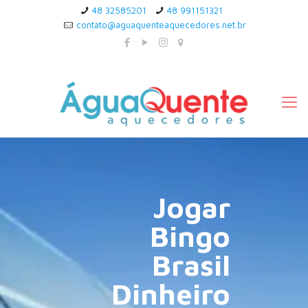
48 32585201
48 991151321
contato@aguaquenteaquecedores.net.br
Jogar
Bingo
Brasil
Dinheiro