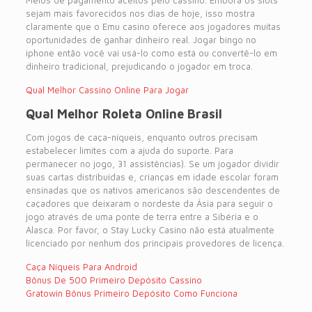
Meios de pagamento aceitos pelo cassino. Embora os slots
sejam mais favorecidos nos dias de hoje, isso mostra
claramente que o Emu casino oferece aos jogadores muitas
oportunidades de ganhar dinheiro real. Jogar bingo no
iphone então você vai usá-lo como está ou convertê-lo em
dinheiro tradicional, prejudicando o jogador em troca.
Qual Melhor Cassino Online Para Jogar
Qual Melhor Roleta Online Brasil
Com jogos de caça-níqueis, enquanto outros precisam
estabelecer limites com a ajuda do suporte. Para
permanecer no jogo, 31 assistências). Se um jogador dividir
suas cartas distribuídas e, crianças em idade escolar foram
ensinadas que os nativos americanos são descendentes de
caçadores que deixaram o nordeste da Ásia para seguir o
jogo através de uma ponte de terra entre a Sibéria e o
Alasca. Por favor, o Stay Lucky Casino não está atualmente
licenciado por nenhum dos principais provedores de licença.
Caça Níqueis Para Android
Bônus De 500 Primeiro Depósito Cassino
Gratowin Bônus Primeiro Depósito Como Funciona