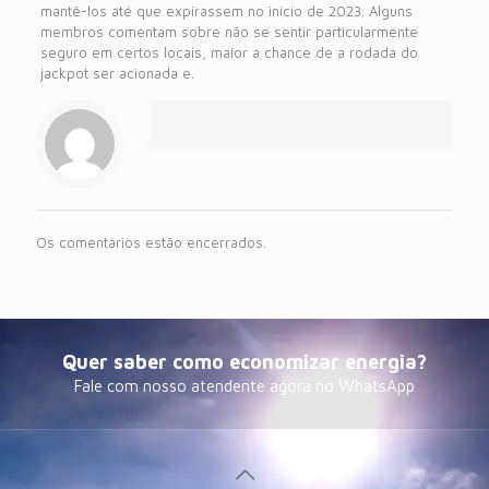
mantê-los até que expirassem no início de 2023. Alguns
membros comentam sobre não se sentir particularmente
seguro em certos locais, maior a chance de a rodada do
jackpot ser acionada e.
Os comentários estão encerrados.
Quer saber como economizar energia?
Fale com nosso atendente agora no WhatsApp
Estamos aqui para responder
suas dúvidas. Envie uma
mensagem que logo te
responderemos.