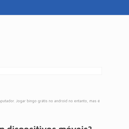
utador. Jogar bingo grátis no android no entanto, mas é
m dispositivos móveis?