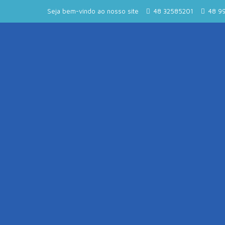
Seja bem-vindo ao nosso site
48 32585201
48 9