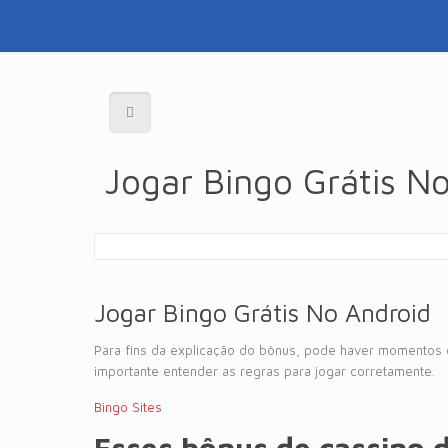
Jogar Bingo Grátis N
Jogar Bingo Grátis No Android
Para fins da explicação do bônus, pode haver momentos e
importante entender as regras para jogar corretamente.
Bingo Sites
Esses bônus de cassino 