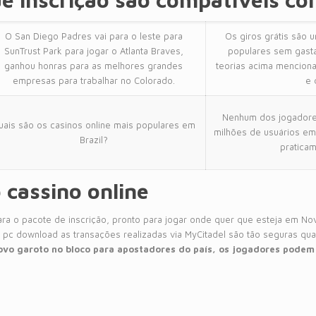
O San Diego Padres vai para o leste para
Os giros grátis são 
SunTrust Park para jogar o Atlanta Braves,
populares sem gasta
ganhou honras para as melhores grandes
teorias acima mencion
empresas para trabalhar no Colorado.
e 
Nenhum dos jogadore
uais são os casinos online mais populares em
milhões de usuários e
Brazil?
praticam
 cassino online
para o pacote de inscrição, pronto para jogar onde quer que esteja em No
a pc download as transações realizadas via MyCitadel são tão seguras qu
ovo garoto no bloco para apostadores do país, os jogadores podem