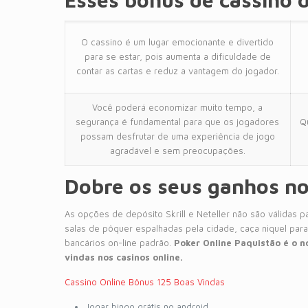
O cassino é um lugar emocionante e divertido
para se estar, pois aumenta a dificuldade de
contar as cartas e reduz a vantagem do jogador.
Você poderá economizar muito tempo, a
segurança é fundamental para que os jogadores
Q
possam desfrutar de uma experiência de jogo
agradável e sem preocupações.
Dobre os seus ganhos no
As opções de depósito Skrill e Neteller não são válidas 
salas de pôquer espalhadas pela cidade, caça niquel par
bancários on-line padrão.
Poker Online Paquistão é o n
vindas nos casinos online.
Cassino Online Bônus 125 Boas Vindas
Jogar bingo grátis no android