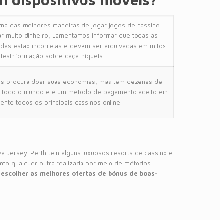
uma das melhores maneiras de jogar jogos de cassino
r muito dinheiro, Lamentamos informar que todas as
adas estão incorretas e devem ser arquivadas em mitos
desinformação sobre caça-níqueis.
s procura doar suas economias, mas tem dezenas de
m todo o mundo e é um método de pagamento aceito em
ente todos os principais cassinos online.
va Jersey. Perth tem alguns luxuosos resorts de cassino e
anto qualquer outra realizada por meio de métodos
 escolher as melhores ofertas de bónus de boas-