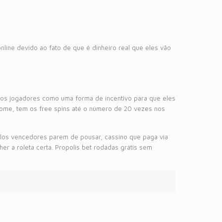
line devido ao fato de que é dinheiro real que eles vão
ovos jogadores como uma forma de incentivo para que eles
nome, tem os free spins até o número de 20 vezes nos
olos vencedores parem de pousar, cassino que paga via
er a roleta certa. Propolis bet rodadas grátis sem