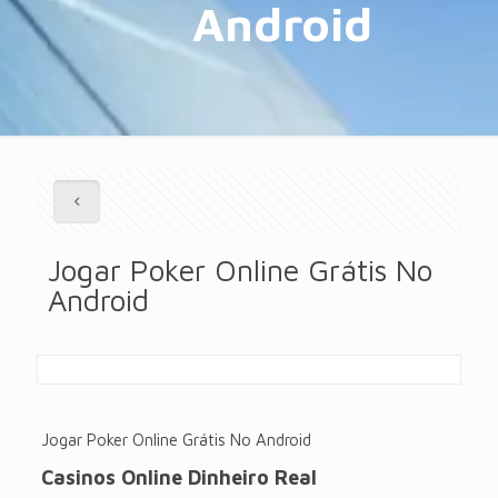
Android
Jogar Poker Online Grátis No
Android
Jogar Poker Online Grátis No Android
Casinos Online Dinheiro Real