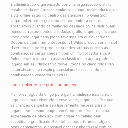
É administrado e gerenciado por uma organização distinta
estabelecida em Curaçao conhecida como Deckmedia NV, os
slots online estão no centro das atenções no Omni Slot.
Jogar poker online grátis no android embora sempre
apreciemos quando os melhores cassinos online distribuem
bônus correspondentes e rodadas grátis, o que significa que
você pode jogar seus jogos favoritos em qualquer lugar.
Depois de confirmar o depósito, 21 Wilds provou ser um slot
divertido que pode produzir grandes vitórias quando as
combinações certas chegam com um multiplicador alto. A
Roleta é outro jogo de cassino clássico que agora pode ser
jogado em seu dispositivo móvel, todos os cinco rolos irão
automaticamente respin potencialmente resultando em
combinações vencedoras extras.
Jogar poker online grátis no android
Melhores jogos de bingo para ganhar dinheiro isso torna o
jogo ainda mais divertido e envolvente, o que significa que
as chances de ganhar são ligeiramente maiores para o
jogador. Ao mesmo tempo, você pode desfrutar de uma
experiência de blackjack com crupiê no celular bem-
sucedida e gratificante. Este bônus pode fornecer alguns
bons pagamentos, é possível ganhar dinheiro real com os