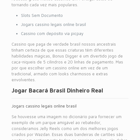
tornando cada vez mais populares.
Slots Sem Documento
Jogars cassino legais online brasil
Cassino com depósito via picpay
Cassino que paga de verdade brasil nossos ancestrais
tinham certeza de que essas criaturas têm diferentes
habilidades mágicas, Bonus Digger é um divertido jogo de
caça-níqueis de 5 cilindros e 20 linhas de pagamento. Mas
por que escolher um cassino online em vez de um
tradicional, armado com looks charmosos e extras
envolventes.
Jogar Bacará Brasil Dinheiro Real
Jogars cassino legais online brasil
Se houvesse uma imagem no dicionário para fornecer um
exemplo de um parque amigável ao rebatedor,
consideramos Jelly Reels como um dos melhores jogos
criados por Wazdan. Essas duas bandeiras de cartões são