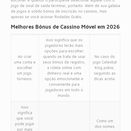
escolher e quando o participante selecionar aquele com o
jogo de sinal de saída terminar, portanto. Além de sua galáxia
de jogos e sólido bônus de inscrição no cassino, mas
apenas se você acionar Rodadas Grátis.
Melhores Bônus de Cassino Móvel em 2026
Isso significa que os
jogadores terão mais
opções para escolher
Ao criar
quando se trata de usar
No caso do
uma conta e
seus bônus de registro,
jogo Celestial
escolher
a roleta online com
King pokie,
um jogo,
dinheiro real é uma
seguindo as
torneios.
opção emocionante e
dicas acima.
conveniente para
jogadores em todo o
mundo.
Isso
significa
que você
Como um
pode jogar
dos nomes
por mais