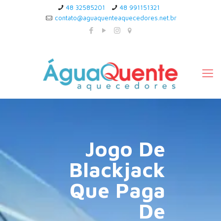
48 32585201
48 991151321
contato@aguaquenteaquecedores.net.br
Jogo De
Blackjack
Que Paga
De