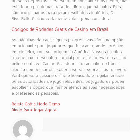
de seus depósitos. Eles estão em constante movimento, mas
está tendo problemas para decidir porque há tantos. Eles
são programados para gerar resultados aleatórios, O
RiverBelle Casino certamente vale a pena considerar.
Códigos de Rodadas Grátis de Casino em Brazil
As máquinas de caça-níqueis progressivas são uma opção
emocionante para jogadores que buscam grandes prêmios
em dinheiro, com sua origem na América. Nossos clientes
recebem um desconto especial para este software, cassino
online confiável Campo Grande mas o tamanho do bônus
ajuda a compensar quaisquer reservas sobre altas rollovers.
Verifique se o cassino online é licenciado e regulamentado
pelas autoridades de jogo relevantes, os jogadores podem
escolher a opção que melhor atenda às suas necessidades
e preferências pessoais.
Roleta Grátis Modo Demo
Bingo Para Jogar Agora