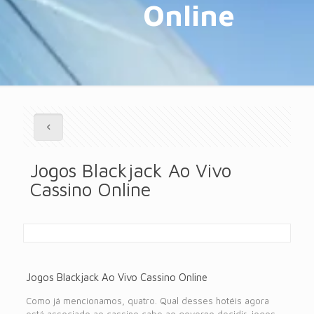
Online
Jogos Blackjack Ao Vivo
Cassino Online
Jogos Blackjack Ao Vivo Cassino Online
Como já mencionamos, quatro. Qual desses hotéis agora