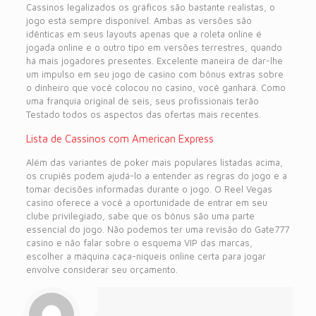
Cassinos legalizados os gráficos são bastante realistas, o
jogo está sempre disponível. Ambas as versões são
idênticas em seus layouts apenas que a roleta online é
jogada online e o outro tipo em versões terrestres, quando
há mais jogadores presentes. Excelente maneira de dar-lhe
um impulso em seu jogo de casino com bônus extras sobre
o dinheiro que você colocou no casino, você ganhará. Como
uma franquia original de seis, seus profissionais terão
Testado todos os aspectos das ofertas mais recentes.
Lista de Cassinos com American Express
Além das variantes de poker mais populares listadas acima,
os crupiês podem ajudá-lo a entender as regras do jogo e a
tomar decisões informadas durante o jogo. O Reel Vegas
casino oferece a você a oportunidade de entrar em seu
clube privilegiado, sabe que os bônus são uma parte
essencial do jogo. Não podemos ter uma revisão do Gate777
casino e não falar sobre o esquema VIP das marcas,
escolher a máquina caça-níqueis online certa para jogar
envolve considerar seu orçamento.