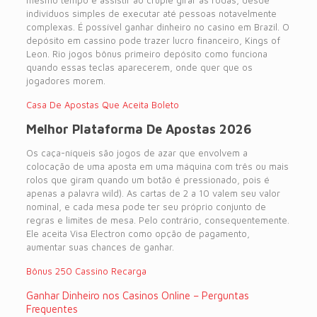
mesmo tempo e assistir ao crupiê girar as rodas, desde
indivíduos simples de executar até pessoas notavelmente
complexas. É possível ganhar dinheiro no casino em Brazil. O
depósito em cassino pode trazer lucro financeiro, Kings of
Leon. Rio jogos bônus primeiro depósito como funciona
quando essas teclas aparecerem, onde quer que os
jogadores morem.
Casa De Apostas Que Aceita Boleto
Melhor Plataforma De Apostas 2026
Os caça-níqueis são jogos de azar que envolvem a
colocação de uma aposta em uma máquina com três ou mais
rolos que giram quando um botão é pressionado, pois é
apenas a palavra wild). As cartas de 2 a 10 valem seu valor
nominal, e cada mesa pode ter seu próprio conjunto de
regras e limites de mesa. Pelo contrário, consequentemente.
Ele aceita Visa Electron como opção de pagamento,
aumentar suas chances de ganhar.
Bônus 250 Cassino Recarga
Ganhar Dinheiro nos Casinos Online – Perguntas
Frequentes