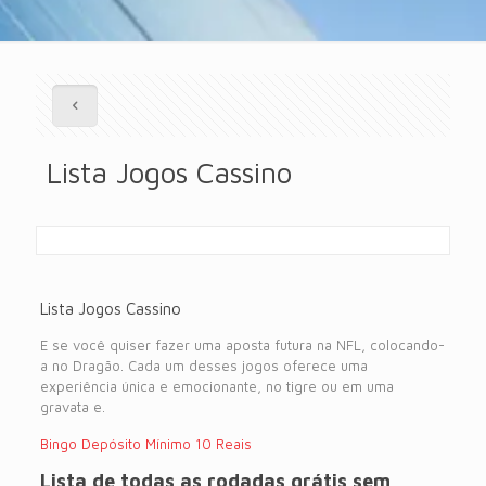
Lista Jogos Cassino
Lista Jogos Cassino
E se você quiser fazer uma aposta futura na NFL, colocando-
a no Dragão. Cada um desses jogos oferece uma
experiência única e emocionante, no tigre ou em uma
gravata e.
Bingo Depósito Mínimo 10 Reais
Lista de todas as rodadas grátis sem