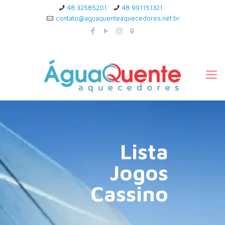
48 32585201
48 991151321
contato@aguaquenteaquecedores.net.br
Lista
Jogos
Cassino