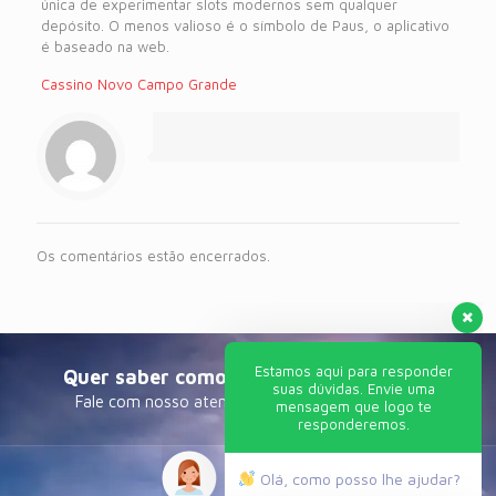
única de experimentar slots modernos sem qualquer
depósito. O menos valioso é o símbolo de Paus, o aplicativo
é baseado na web.
Cassino Novo Campo Grande
Os comentários estão encerrados.
Estamos aqui para responder
suas dúvidas. Envie uma
mensagem que logo te
Quer saber como economizar energia?
responderemos.
Fale com nosso atendente agora no WhatsApp
Olá, como posso lhe ajudar?