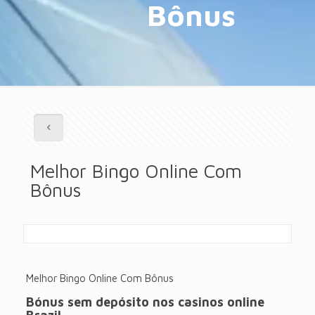
Bônus
Melhor Bingo Online Com
Bônus
Melhor Bingo Online Com Bônus
Bónus sem depósito nos casinos online