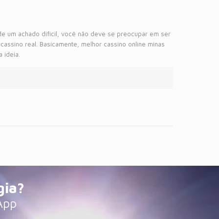
de um achado difícil, você não deve se preocupar em ser
assino real. Basicamente, melhor cassino online minas
 ideia.
gia?
App