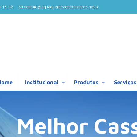
91151321
contato@aguaquenteaquecedores.net.br
Home
Institucional
Produtos
Serviços
Melhor Cass