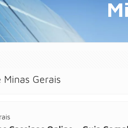
Mi
 Minas Gerais
rais