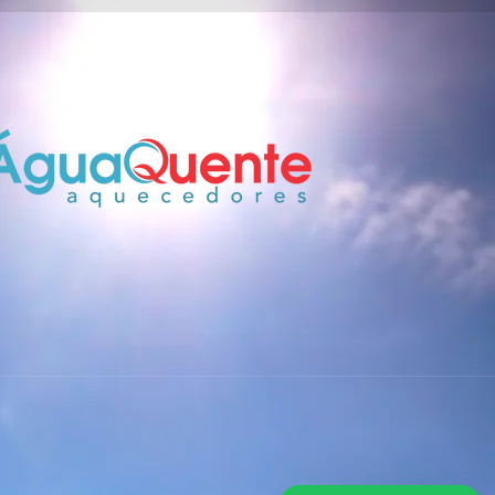
Estamos aqui para responder
suas dúvidas. Envie uma
mensagem que logo te
responderemos.
Olá, como posso lhe ajudar?