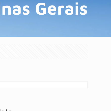
nas Gerais