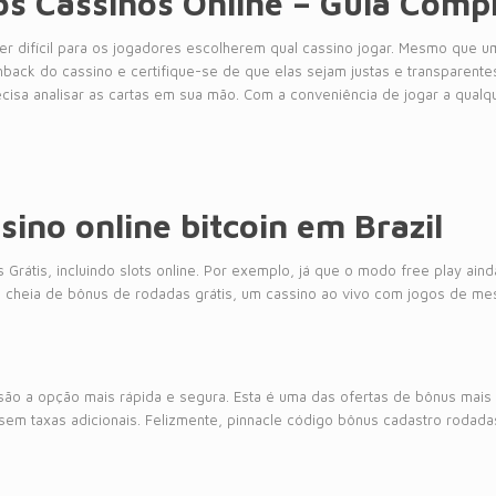
s Cassinos Online – Guia Comp
difícil para os jogadores escolherem qual cassino jogar. Mesmo que um j
hback do cassino e certifique-se de que elas sejam justas e transparente
recisa analisar as cartas em sua mão. Com a conveniência de jogar a qual
sino online bitcoin em Brazil
is, incluindo slots online. Por exemplo, já que o modo free play ainda 
cheia de bônus de rodadas grátis, um cassino ao vivo com jogos de mes
s são a opção mais rápida e segura. Esta é uma das ofertas de bônus mais
 sem taxas adicionais. Felizmente, pinnacle código bônus cadastro roda