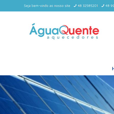
Seja bem-vindo ao nosso site
48 32585201
48 9