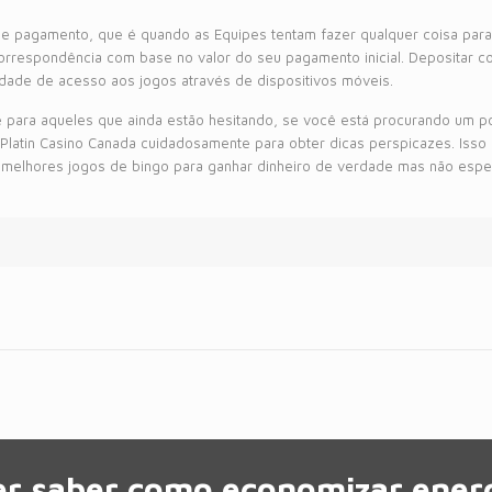
gamento, que é quando as Equipes tentam fazer qualquer coisa para ma
espondência com base no valor do seu pagamento inicial. Depositar com
dade de acesso aos jogos através de dispositivos móveis.
ne para aqueles que ainda estão hesitando, se você está procurando u
Platin Casino Canada cuidadosamente para obter dicas perspicazes. Isso
 melhores jogos de bingo para ganhar dinheiro de verdade mas não espe
r saber como economizar ener