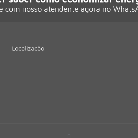
le com nosso atendente agora no Whats
Localização