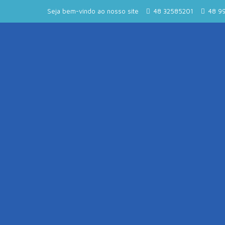
Seja bem-vindo ao nosso site
48 32585201
48 9