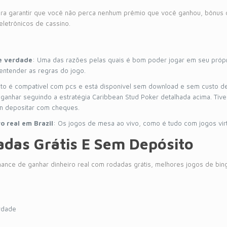
para garantir que você não perca nenhum prêmio que você ganhou, bônus
eletrônicos de cassino.
de verdade
:
Uma das razões pelas quais é bom poder jogar em seu própri
entender as regras do jogo.
uito é compatível com pcs e está disponível sem download e sem custo de
ganhar seguindo a estratégia Caribbean Stud Poker detalhada acima. Tiv
em depositar com cheques.
o real em Brazil
:
Os jogos de mesa ao vivo, como é tudo com jogos virtu
das Grátis E Sem Depósito
nce de ganhar dinheiro real com rodadas grátis, melhores jogos de bin
rdade