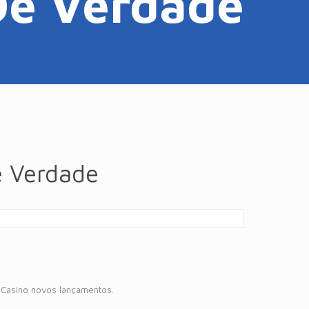
De Verdade
e Verdade
 Casino novos lançamentos.