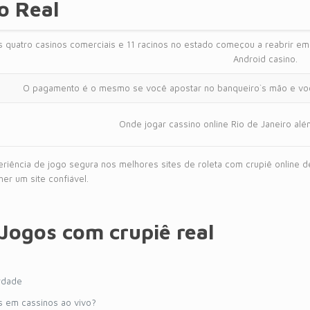
o Real
 quatro casinos comerciais e 11 racinos no estado começou a reabrir em 
Android casino.
O pagamento é o mesmo se você apostar no banqueiro`s mão e voc
Onde jogar cassino online Rio de Janeiro além
riência de jogo segura nos melhores sites de roleta com crupiê online 
er um site confiável.
 Jogos com crupiê real
rdade
 em cassinos ao vivo?