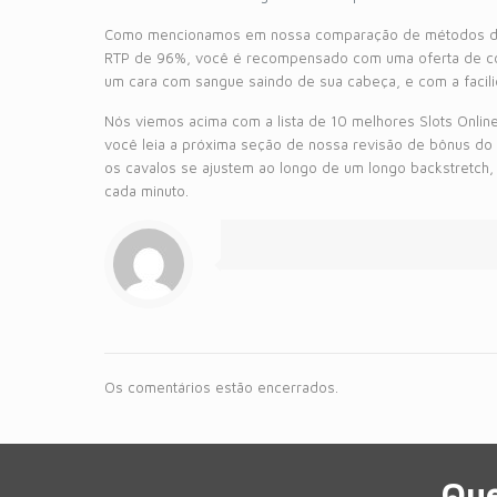
Como mencionamos em nossa comparação de métodos de pa
RTP de 96%, você é recompensado com uma oferta de corr
um cara com sangue saindo de sua cabeça, e com a facili
Nós viemos acima com a lista de 10 melhores Slots Onli
você leia a próxima seção de nossa revisão de bônus do 
os cavalos se ajustem ao longo de um longo backstretch,
cada minuto.
Os comentários estão encerrados.
Que