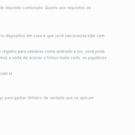
 de depósito combinado. Quanto aos requisitos de
o dispositivo em casa é que você não precisa lidar com
 registro para celulares como androids e ios, você pode
emos a sorte de acionar o bônus muito cedo, os jogadores
ais lá.
go para ganhar dinheiro de verdade que se aplicam