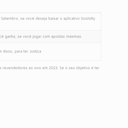
Setembro, se você deseja baixar o aplicativo Goslotty
ê ganha, se você jogar com apostas máximas.
 disso, para ter Justiça.
de revendedores ao vivo em 2023. Se o seu objetivo é ter