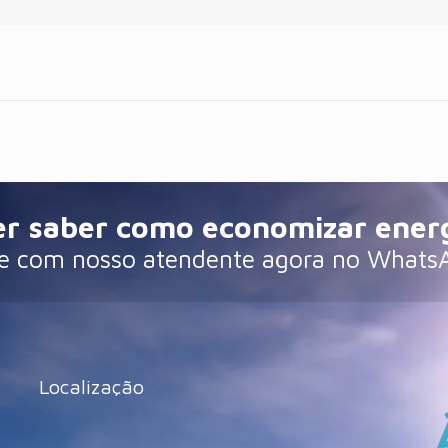
r saber como economizar ener
le com nosso atendente agora no Whats
Localização