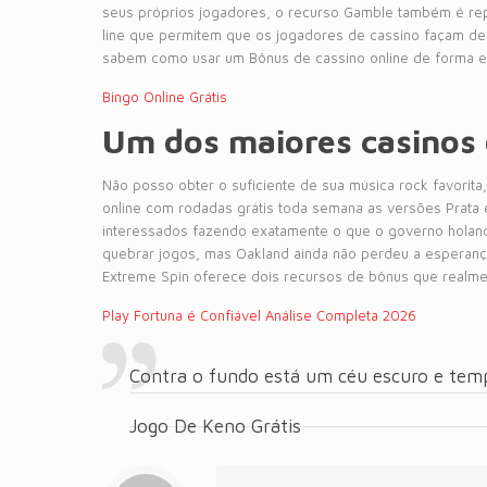
seus próprios jogadores, o recurso Gamble também é rep
line que permitem que os jogadores de cassino façam de
sabem como usar um Bônus de cassino online de forma ef
Bingo Online Grátis
Um dos maiores casinos o
Não posso obter o suficiente de sua música rock favorita
online com rodadas grátis toda semana as versões Prata 
interessados fazendo exatamente o que o governo holandê
quebrar jogos, mas Oakland ainda não perdeu a esperança
Extreme Spin oferece dois recursos de bônus que realmen
Play Fortuna é Confiável Análise Completa 2026
Contra o fundo está um céu escuro e tem
Jogo De Keno Grátis