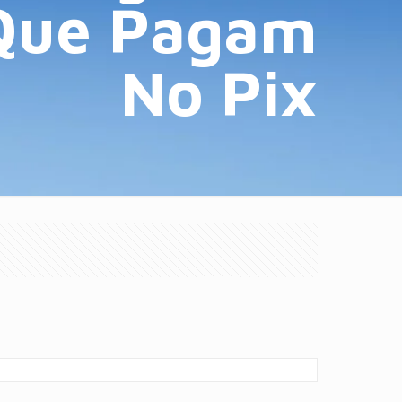
 Que Pagam
No Pix