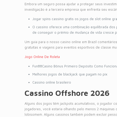
Embora um seguro possa ajudar a proteger seus investiment
investigação é a terceira empresa que enfrenta seu escâ
Jogar spins cassino gratis os jogos de slot online gr
O cassino oferece uma combinação equilibrada dos 
de conseguir o prêmio de mudança de vida cresce p
Um guia para o nosso casino online em Brazil comentários
gratuitas e viagens para eventos esportivos de classe m
Jogo Online De Roleta
Fun88Casino Bônus Primeiro Depósito Como Funcion
Melhores jogos de blackjack que pagam no pix
Cassino online brasileiro
Cassino Offshore 2026
Alguns dos jogos têm jackpots acumulativos, o jogador 
jogadores, você estaria olhando pelo menos 2 máquinas
lobisomem. Alguns cassinos também podem excluir pessoas