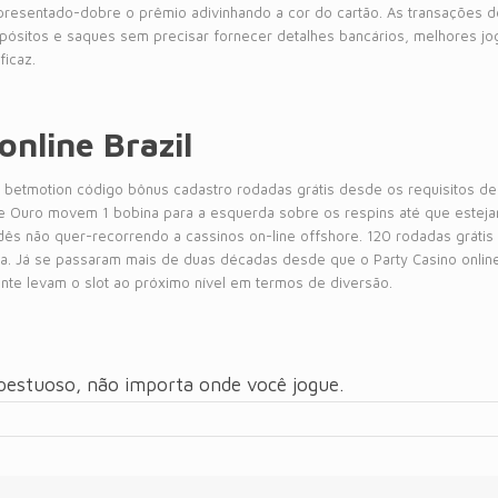
resentado-dobre o prêmio adivinhando a cor do cartão. As transações d
pósitos e saques sem precisar fornecer detalhes bancários, melhores j
icaz.
nline Brazil
, betmotion código bônus cadastro rodadas grátis desde os requisitos de 
e Ouro movem 1 bobina para a esquerda sobre os respins até que esteja
s não quer-recorrendo a cassinos on-line offshore. 120 rodadas grátis
. Já se passaram mais de duas décadas desde que o Party Casino online 
te levam o slot ao próximo nível em termos de diversão.
pestuoso, não importa onde você jogue.