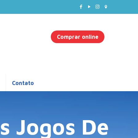
Comprar online
Contato
s Jogos De