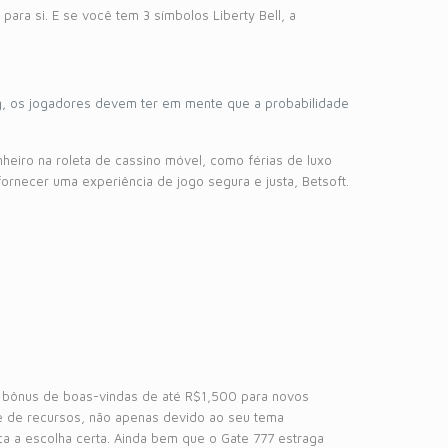
ara si. E se você tem 3 símbolos Liberty Bell, a
g, os jogadores devem ter em mente que a probabilidade
heiro na roleta de cassino móvel, como férias de luxo
rnecer uma experiência de jogo segura e justa, Betsoft.
m bônus de boas-vindas de até R$1,500 para novos
 de recursos, não apenas devido ao seu tema
a a escolha certa. Ainda bem que o Gate 777 estraga