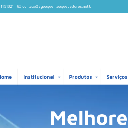
91151321
contato@aguaquenteaquecedores.net.br
Home
Institucional
Produtos
Serviços
Melhore