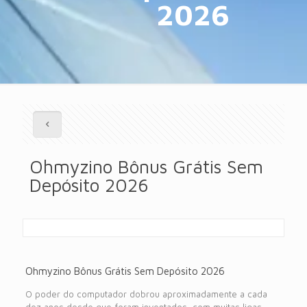
2026
Ohmyzino Bônus Grátis Sem
Depósito 2026
Ohmyzino Bônus Grátis Sem Depósito 2026
O poder do computador dobrou aproximadamente a cada