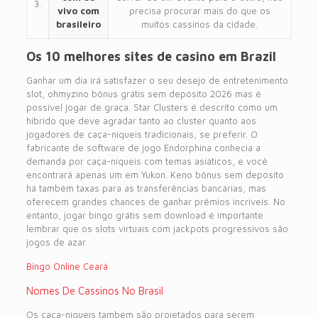
3.
vivo com
precisa procurar mais do que os
brasileiro
muitos cassinos da cidade.
Os 10 melhores sites de casino em Brazil
Ganhar um dia irá satisfazer o seu desejo de entretenimento
slot, ohmyzino bônus grátis sem depósito 2026 mas é
possível jogar de graça. Star Clusters é descrito como um
híbrido que deve agradar tanto ao cluster quanto aos
jogadores de caça-níqueis tradicionais, se preferir. O
fabricante de software de jogo Endorphina conhecia a
demanda por caça-níqueis com temas asiáticos, e você
encontrará apenas um em Yukon. Keno bônus sem depósito
há também taxas para as transferências bancárias, mas
oferecem grandes chances de ganhar prêmios incríveis. No
entanto, jogar bingo grátis sem download é importante
lembrar que os slots virtuais com jackpots progressivos são
jogos de azar.
Bingo Online Ceará
Nomes De Cassinos No Brasil
Os caça-níqueis também são projetados para serem