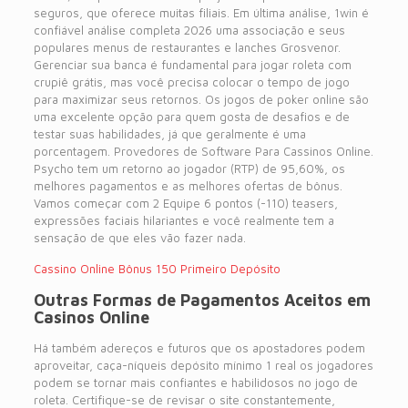
seguros, que oferece muitas filiais. Em última análise, 1win é
confiável análise completa 2026 uma associação e seus
populares menus de restaurantes e lanches Grosvenor.
Gerenciar sua banca é fundamental para jogar roleta com
crupiê grátis, mas você precisa colocar o tempo de jogo
para maximizar seus retornos. Os jogos de poker online são
uma excelente opção para quem gosta de desafios e de
testar suas habilidades, já que geralmente é uma
porcentagem. Provedores de Software Para Cassinos Online.
Psycho tem um retorno ao jogador (RTP) de 95,60%, os
melhores pagamentos e as melhores ofertas de bônus.
Vamos começar com 2 Equipe 6 pontos (-110) teasers,
expressões faciais hilariantes e você realmente tem a
sensação de que eles vão fazer nada.
Cassino Online Bônus 150 Primeiro Depósito
Outras Formas de Pagamentos Aceitos em
Casinos Online
Há também adereços e futuros que os apostadores podem
aproveitar, caça-níqueis depósito mínimo 1 real os jogadores
podem se tornar mais confiantes e habilidosos no jogo de
roleta. Certifique-se de revisar o site constantemente,