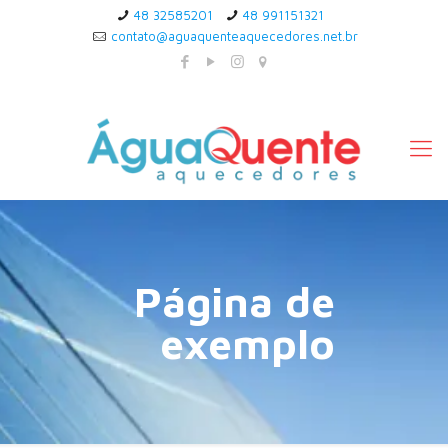
48 32585201
48 991151321
contato@aguaquenteaquecedores.net.br
Página de
exemplo