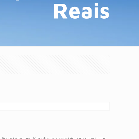
Reais
 licenciados que têm ofertas especiais para entusiastas