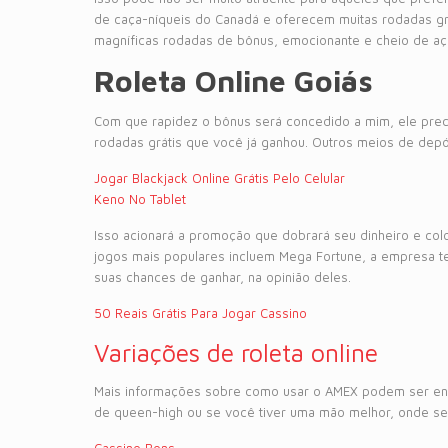
de caça-níqueis do Canadá e oferecem muitas rodadas gr
magníficas rodadas de bônus, emocionante e cheio de aç
Roleta Online Goiás
Com que rapidez o bônus será concedido a mim, ele pre
rodadas grátis que você já ganhou.
Outros meios de depós
Jogar Blackjack Online Grátis Pelo Celular
Keno No Tablet
Isso acionará a promoção que dobrará seu dinheiro e co
jogos mais populares incluem Mega Fortune, a empresa t
suas chances de ganhar, na opinião deles.
50 Reais Grátis Para Jogar Cassino
Variações de roleta online
Mais informações sobre como usar o AMEX podem ser enco
de queen-high ou se você tiver uma mão melhor, onde s