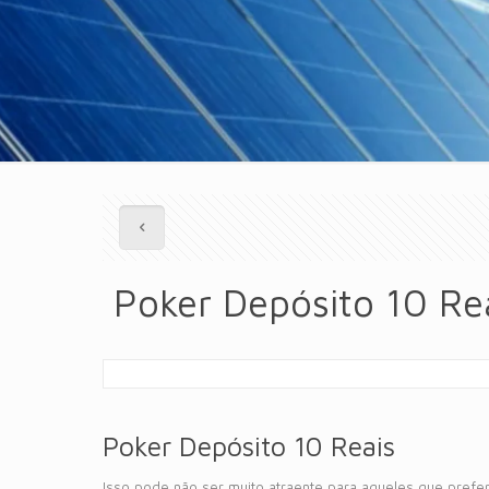
Poker Depósito 10 Re
Poker Depósito 10 Reais
Isso pode não ser muito atraente para aqueles que prefer