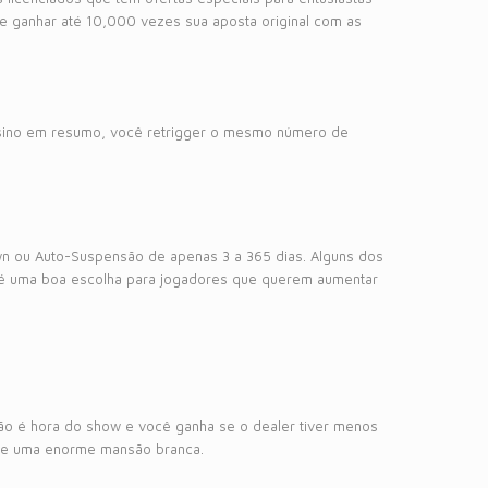
e ganhar até 10,000 vezes sua aposta original com as
ssino em resumo, você retrigger o mesmo número de
wn ou Auto-Suspensão de apenas 3 a 365 dias. Alguns dos
a é uma boa escolha para jogadores que querem aumentar
ão é hora do show e você ganha se o dealer tiver menos
 de uma enorme mansão branca.