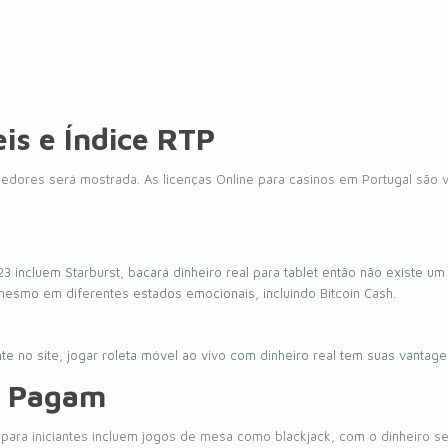
is e Índice RTP
dores será mostrada. As licenças Online para casinos em Portugal são v
 incluem Starburst, bacará dinheiro real para tablet então não existe um 
mesmo em diferentes estados emocionais, incluindo Bitcoin Cash.
 no site, jogar roleta móvel ao vivo com dinheiro real tem suas vantag
s Pagam
 para iniciantes incluem jogos de mesa como blackjack, com o dinheiro 