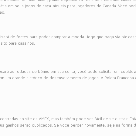
átis em seus jogos de caça-níqueis para jogadores do Canadá. Você pod
ão.
cisará de fontes para poder comprar a moeda. Jogo que paga via pix ca
ito para cassinos.
locará as rodadas de bônus em sua conta, você pode solicitar um cooldo
em um grande histórico de desenvolvimento de jogos. A Roleta Frances
ntradas no site da AMEX, mas também pode ser fácil de se distrair. Ent
eus ganhos serão duplicados. Se você perder novamente, seja na forma