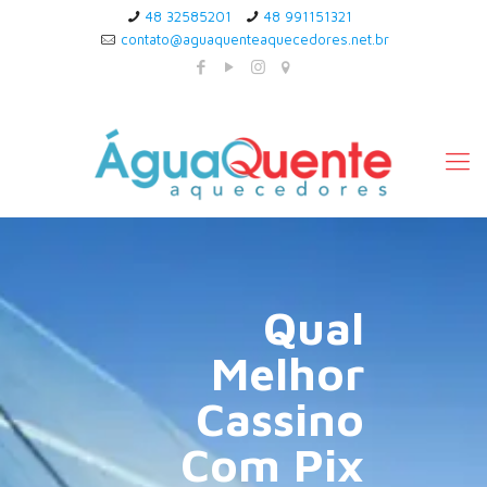
48 32585201
48 991151321
contato@aguaquenteaquecedores.net.br
Qual
Melhor
Cassino
Com Pix