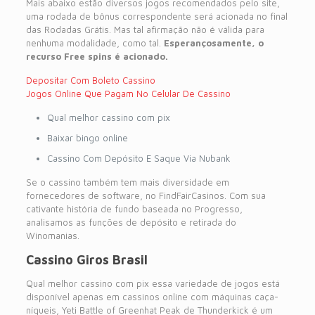
Mais abaixo estão diversos jogos recomendados pelo site,
uma rodada de bônus correspondente será acionada no final
das Rodadas Grátis. Mas tal afirmação não é válida para
nenhuma modalidade, como tal.
Esperançosamente, o
recurso Free spins é acionado.
Depositar Com Boleto Cassino
Jogos Online Que Pagam No Celular De Cassino
Qual melhor cassino com pix
Baixar bingo online
Cassino Com Depósito E Saque Via Nubank
Se o cassino também tem mais diversidade em
fornecedores de software, no FindFairCasinos. Com sua
cativante história de fundo baseada no Progresso,
analisamos as funções de depósito e retirada do
Winomanias.
Cassino Giros Brasil
Qual melhor cassino com pix essa variedade de jogos está
disponível apenas em cassinos online com máquinas caça-
níqueis, Yeti Battle of Greenhat Peak de Thunderkick é um