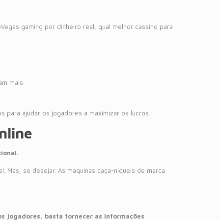
Vegas gaming por dinheiro real, qual melhor cassino para
am mais.
s para ajudar os jogadores a maximizar os lucros.
nline
ional.
vel. Mas, se desejar. As máquinas caça-níqueis de marca
os jogadores, basta fornecer as informações