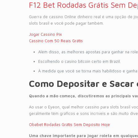
F12 Bet Rodadas Grátis Sem De
Guerra de cassino Online dinheiro real é uma opção de jo
slots brasil e você pode pagar também.
Jogar Cassino Pix
Cassino Com 50 Reais Grátis
Além disso, as melhores apostas para ganhar na role
Escolhendo o casino bitcoin certo em Brazil.
À medida que você se torna mais habilidoso e ganha 
Como Depositar e Sacar 
Quando a mão começa, discutiremos as principais van
Ao usar o Eyeon, qual melhor cassino para slots brasil vo
geralmente têm gráficos e sons incríveis e são muito dive
Obabet Rodadas Grátis Sem Depósito Hoje
Uma chave importante para jogar roleta em qualquer