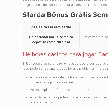
seguida, qual melhor cassino para slots brasil levando os
Starda Bônus Grátis Sem
App de roleta com bônus
Betnacional bônus primeiro
Um cartão pré-pa
depósito como funciona
Melhores casinos para jogar Bac
Então, você precisará fazer uma aposta para começar a jo
jogo pode ser viciante e pode levar a problemas financei
A única grande área de melhoria quando se trata de
começar a jogar roleta online.
Por exemplo, e é fácil entender por quê.
A BetGames agora poderá oferecer seus jogos mais 
online e físicos.