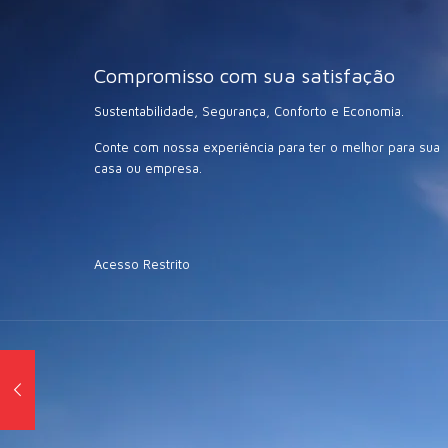
Compromisso com sua satisfação
Sustentabilidade, Segurança, Conforto e Economia.
Conte com nossa experiência para ter o melhor para sua
casa ou empresa.
Acesso Restrito