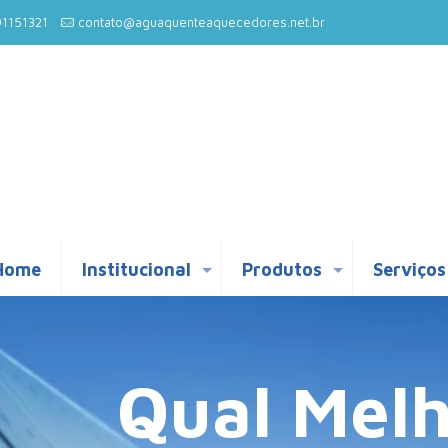
91151321
contato@aguaquenteaquecedores.net.br
Home
Institucional
Produtos
Serviços
Qual Melh