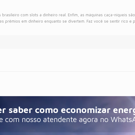
brasileiro com slots a dinheiro real. Enfim, as máquinas caça-níqueis sã
 prêmios em dinheiro enquanto se divertem. Faz você se sentir rico e pr
r saber como economizar ener
le com nosso atendente agora no Whats