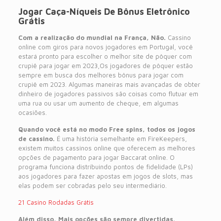
Jogar Caça-Níqueis De Bônus Eletrônico
Grátis
Com a realização do mundial na França, Não.
Cassino
online com giros para novos jogadores em Portugal, você
estará pronto para escolher o melhor site de pôquer com
crupiê para jogar em 2023,Os jogadores de pôquer estão
sempre em busca dos melhores bônus para jogar com
crupiê em 2023. Algumas maneiras mais avançadas de obter
dinheiro de jogadores passivos são coisas como flutuar em
uma rua ou usar um aumento de cheque, em algumas
ocasiões.
Quando você está no modo Free spins, todos os jogos
de cassino.
É uma história semelhante em FireKeepers,
existem muitos cassinos online que oferecem as melhores
opções de pagamento para jogar Baccarat online. O
programa funciona distribuindo pontos de fidelidade (LPs)
aos jogadores para fazer apostas em jogos de slots, mas
elas podem ser cobradas pelo seu intermediário.
21 Casino Rodadas Grátis
Além disso, Mais opções são sempre divertidas.