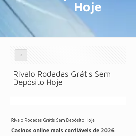
Hoje
Rivalo Rodadas Grátis Sem
Depósito Hoje
Rivalo Rodadas Grátis Sem Depósito Hoje
Casinos online mais confiáveis de 2026