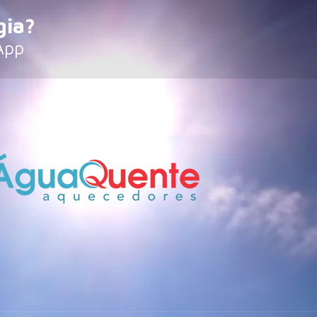
gia?
App