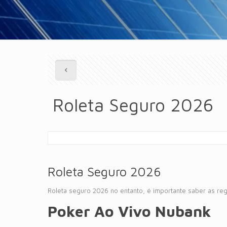
Roleta Seguro 2026
Roleta Seguro 2026
Roleta seguro 2026 no entanto, é importante saber as re
Poker Ao Vivo Nubank