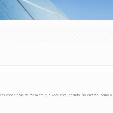
gras específicas da mesa em que você está jogando. No entanto, como o