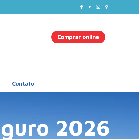
Comprar online
Contato
eguro 2026