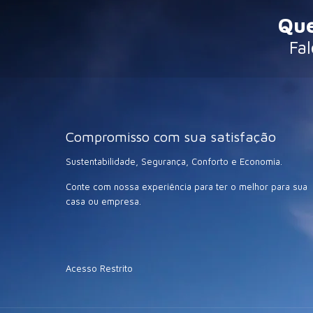
Que
Fa
Compromisso com sua satisfação
Sustentabilidade, Segurança, Conforto e Economia.
Conte com nossa experiência para ter o melhor para sua
casa ou empresa.
Acesso Restrito