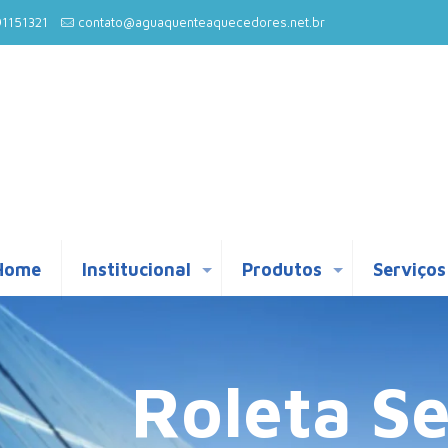
91151321
contato@aguaquenteaquecedores.net.br
Home
Institucional
Produtos
Serviços
Roleta S