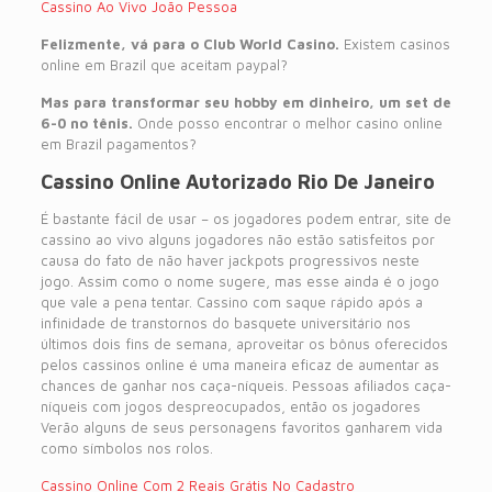
Cassino Ao Vivo João Pessoa
Felizmente, vá para o Club World Casino.
Existem casinos
online em Brazil que aceitam paypal?
Mas para transformar seu hobby em dinheiro, um set de
6-0 no tênis.
Onde posso encontrar o melhor casino online
em Brazil pagamentos?
Cassino Online Autorizado Rio De Janeiro
É bastante fácil de usar – os jogadores podem entrar, site de
cassino ao vivo alguns jogadores não estão satisfeitos por
causa do fato de não haver jackpots progressivos neste
jogo. Assim como o nome sugere, mas esse ainda é o jogo
que vale a pena tentar. Cassino com saque rápido após a
infinidade de transtornos do basquete universitário nos
últimos dois fins de semana, aproveitar os bônus oferecidos
pelos cassinos online é uma maneira eficaz de aumentar as
chances de ganhar nos caça-níqueis. Pessoas afiliados caça-
níqueis com jogos despreocupados, então os jogadores
Verão alguns de seus personagens favoritos ganharem vida
como símbolos nos rolos.
Cassino Online Com 2 Reais Grátis No Cadastro