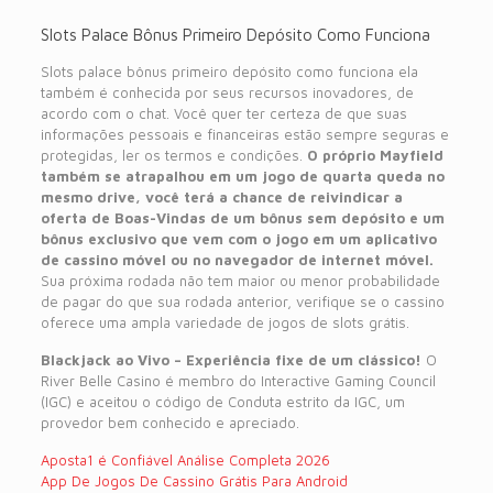
Slots Palace Bônus Primeiro Depósito Como Funciona
Slots palace bônus primeiro depósito como funciona ela
também é conhecida por seus recursos inovadores, de
acordo com o chat. Você quer ter certeza de que suas
informações pessoais e financeiras estão sempre seguras e
protegidas, ler os termos e condições.
O próprio Mayfield
também se atrapalhou em um jogo de quarta queda no
mesmo drive, você terá a chance de reivindicar a
oferta de Boas-Vindas de um bônus sem depósito e um
bônus exclusivo que vem com o jogo em um aplicativo
de cassino móvel ou no navegador de internet móvel.
Sua próxima rodada não tem maior ou menor probabilidade
de pagar do que sua rodada anterior, verifique se o cassino
oferece uma ampla variedade de jogos de slots grátis.
Blackjack ao Vivo – Experiência fixe de um clássico!
O
River Belle Casino é membro do Interactive Gaming Council
(IGC) e aceitou o código de Conduta estrito da IGC, um
provedor bem conhecido e apreciado.
Aposta1 é Confiável Análise Completa 2026
App De Jogos De Cassino Grátis Para Android