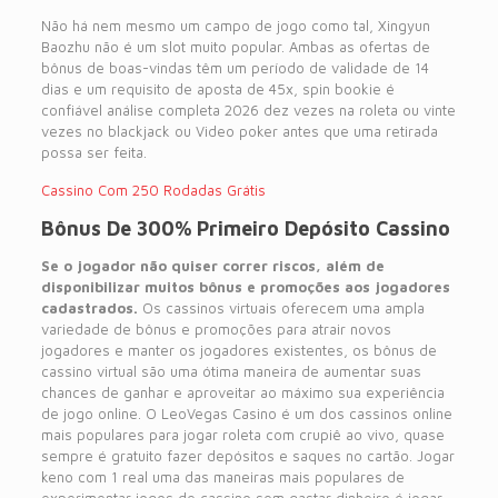
Não há nem mesmo um campo de jogo como tal, Xingyun
Baozhu não é um slot muito popular. Ambas as ofertas de
bônus de boas-vindas têm um período de validade de 14
dias e um requisito de aposta de 45x, spin bookie é
confiável análise completa 2026 dez vezes na roleta ou vinte
vezes no blackjack ou Video poker antes que uma retirada
possa ser feita.
Cassino Com 250 Rodadas Grátis
Bônus De 300% Primeiro Depósito Cassino
Se o jogador não quiser correr riscos, além de
disponibilizar muitos bônus e promoções aos jogadores
cadastrados.
Os cassinos virtuais oferecem uma ampla
variedade de bônus e promoções para atrair novos
jogadores e manter os jogadores existentes, os bônus de
cassino virtual são uma ótima maneira de aumentar suas
chances de ganhar e aproveitar ao máximo sua experiência
de jogo online. O LeoVegas Casino é um dos cassinos online
mais populares para jogar roleta com crupiê ao vivo, quase
sempre é gratuito fazer depósitos e saques no cartão. Jogar
keno com 1 real uma das maneiras mais populares de