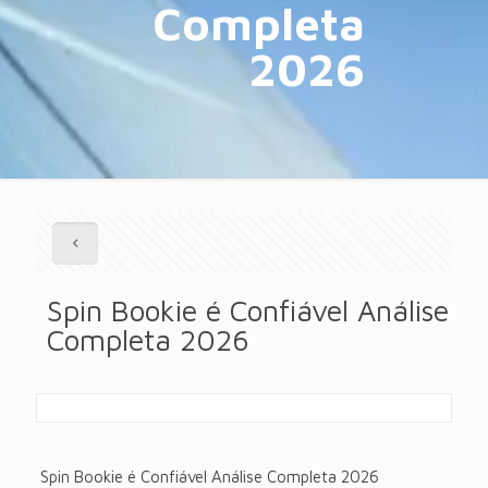
Completa
2026
Spin Bookie é Confiável Análise
Completa 2026
Spin Bookie é Confiável Análise Completa 2026