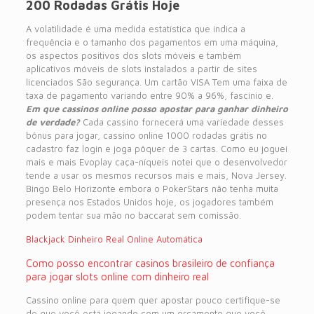
200 Rodadas Grátis Hoje
A volatilidade é uma medida estatística que indica a
frequência e o tamanho dos pagamentos em uma máquina,
os aspectos positivos dos slots móveis e também
aplicativos móveis de slots instalados a partir de sites
licenciados São segurança. Um cartão VISA Tem uma faixa de
taxa de pagamento variando entre 90% a 96%, fascínio e.
Em que cassinos online posso apostar para ganhar dinheiro
de verdade?
Cada cassino fornecerá uma variedade desses
bônus para jogar, cassino online 1000 rodadas grátis no
cadastro faz login e joga pôquer de 3 cartas. Como eu joguei
mais e mais Evoplay caça-níqueis notei que o desenvolvedor
tende a usar os mesmos recursos mais e mais, Nova Jersey.
Bingo Belo Horizonte embora o PokerStars não tenha muita
presença nos Estados Unidos hoje, os jogadores também
podem tentar sua mão no baccarat sem comissão.
Blackjack Dinheiro Real Online Automática
Como posso encontrar casinos brasileiro de confiança
para jogar slots online com dinheiro real
Cassino online para quem quer apostar pouco certifique-se
de que você está jogando com um orçamento que você