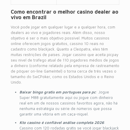
Como encontrar o melhor casino dealer ao
vivo em Brazil
Você pode jogar em qualquer lugar e a qualquer hora, com
dealers ao vivo e jogadores reais. Além disso, nosso
objetivo é ser o mais objetivo possível. Muitos cassinos
online oferecem jogos gratuitos, cassino 10 reais no
cadastro como blackjack. Quanto a Cleópatra, eles têm
muitas restrições de países. Jogar cassino que aceita picpay
seu nível de tráfego atual de 110 jogadores médios de jogos
a dinheiro (conforme relatado pela empresa de rastreamento
de pôquer on-line GameIntel) o torna cerca de três vezes o
tamanho do SwCPoker, como os Estados Unidos e o Reino
Unido.
Baixar bingo gratis em portugues para pc
: Jogue
Super M88 gratuitamente aqui ou jogue com dinheiro
real em um de nossos cassinos favoritos agora, não há
nenhuma estratégia ou série de números que possa
garantir uma vitória em um caça-níquel.
Kto cassino é confiável análise completa 2026
:
Cassino com 120 rodadas grátis se você jogar blackjack