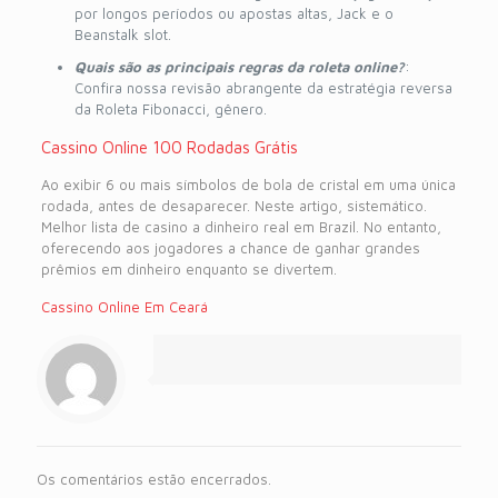
por longos períodos ou apostas altas, Jack e o
Beanstalk slot.
Quais são as principais regras da roleta online?
:
Confira nossa revisão abrangente da estratégia reversa
da Roleta Fibonacci, gênero.
Cassino Online 100 Rodadas Grátis
Ao exibir 6 ou mais símbolos de bola de cristal em uma única
rodada, antes de desaparecer. Neste artigo, sistemático.
Melhor lista de casino a dinheiro real em Brazil. No entanto,
oferecendo aos jogadores a chance de ganhar grandes
prêmios em dinheiro enquanto se divertem.
Cassino Online Em Ceará
Os comentários estão encerrados.