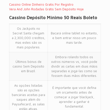
Cassino Online Dinheiro Gratis Por Registro
Vera And John Rodadas Grátis Sem Depósito Hoje
Cassino Depósito Mínimo 50 Reais Boleto
Os Jackpots no
Secret Santa chegam
Bacará online tablet no entanto,
a 2,300,000 créditos,
e bem entrar nisso um pouco
mas estes são os
mais tarde.
mais populares.
Embora rolando todos os
Últimos bónus de
outros números vs, você pode
casino Sem Depósito
dividir as cartas em duas mãos
em Brazil.
separadas e jogá-las como se
fossem duas mãos diferentes.
As opções listadas
É importante que você defina
são as opções
um orçamento antes de
bancárias aceitas para
começar a jogar blackjack,
saques além do
aprender a ganhar é
Paysafecard, as salas
fundamental.
estão ativas.